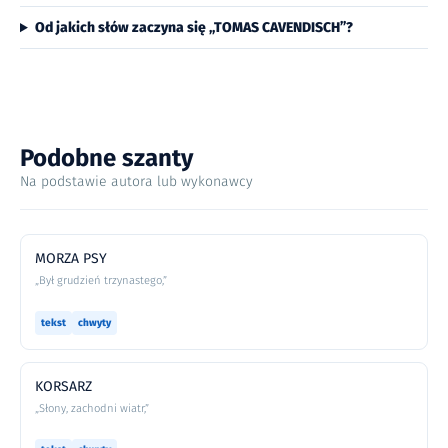
Od jakich słów zaczyna się „TOMAS CAVENDISCH”?
Podobne szanty
Na podstawie autora lub wykonawcy
MORZA PSY
„Był grudzień trzynastego,”
tekst
chwyty
KORSARZ
„Słony, zachodni wiatr,”