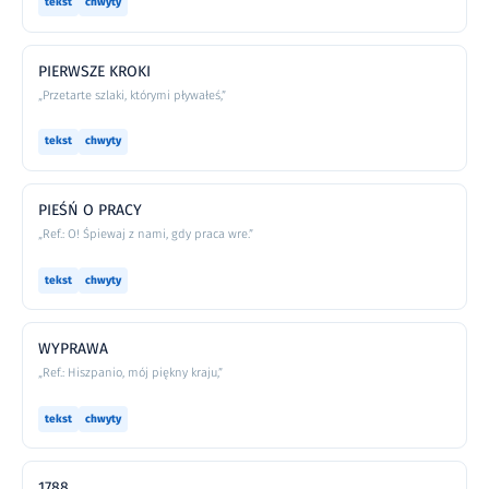
tekst
chwyty
PIERWSZE KROKI
„Przetarte szlaki, którymi pływałeś,”
tekst
chwyty
PIEŚŃ O PRACY
„Ref.: O! Śpiewaj z nami, gdy praca wre.”
tekst
chwyty
WYPRAWA
„Ref.: Hiszpanio, mój piękny kraju,”
tekst
chwyty
1788