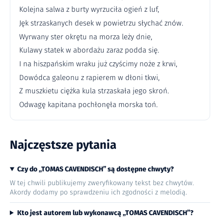
Kolejna salwa z burty wyrzuciła ogień z luf,
Jęk strzaskanych desek w powietrzu słychać znów.
Wyrwany ster okrętu na morza leży dnie,
Kulawy statek w abordażu zaraz podda się.
I na hiszpańskim wraku już czyścimy noże z krwi,
Dowódca galeonu z rapierem w dłoni tkwi,
Z muszkietu ciężka kula strzaskała jego skroń.
Odwagę kapitana pochłonęła morska toń.
Najczęstsze pytania
Czy do „TOMAS CAVENDISCH” są dostępne chwyty?
W tej chwili publikujemy zweryfikowany tekst bez chwytów.
Akordy dodamy po sprawdzeniu ich zgodności z melodią.
Kto jest autorem lub wykonawcą „TOMAS CAVENDISCH”?