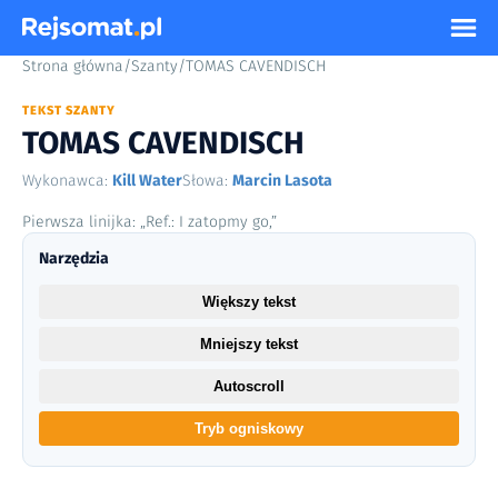
Strona główna
/
Szanty
/
TOMAS CAVENDISCH
TEKST SZANTY
TOMAS CAVENDISCH
Wykonawca:
Kill Water
Słowa:
Marcin Lasota
Pierwsza linijka: „Ref.: I zatopmy go,”
Narzędzia
Większy tekst
Mniejszy tekst
Autoscroll
Tryb ogniskowy