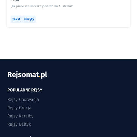
„Ta pierwsza morska podróż do Australii!”
tekst
chwyty
Rejsomat
.
pl
POPULARNE REJSY
Rejsy Chorwacja
Rejsy Grecja
Rejsy Karaiby
Rejsy Bałtyk