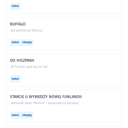
tekst
BUFFALO
„Na zachód od Albany,”
tekst
chwyty
DO HISZPANII
„W Tunisie upał był, że hej,”
tekst
STARCIE U WYBRZEŻY NOWEJ FUNLANDII
„Korsarski okręt "Martha" - wspaniały to był slup,”
tekst
chwyty