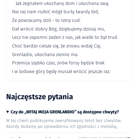
Jak żegnałem ukochany dom i ukochana swą.
Nie raz nam rozbić mógł burty twardy lód,
Że powracamy dziś - to istny cud.
Dał wrócić dobry Bóg, dziękujemy dzisiaj mu,
Lecz nie zapomni żaden z nas, jak wielki to był trud.
Choć bardzo ciesze się, że znowu widzę Cię,
Grenladio, ukochana ziemio ma.
Przemija szybko czas, znów forsy będzie brak
I w lodowe góry będę musiał wrócić jeszcze raz.
Najczęstsze pytania
Czy do „WITAJ MOJA GRENLANDIO” są dostępne chwyty?
W tej chwili publikujemy zweryfikowany tekst bez chwytów.
Akordy dodamy po sprawdzeniu ich zgodności z melodią.