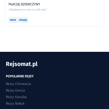
PŁACZĄ DZIEWCZYNY
„Wypływamy w rejs na pół roku,”
tekst
chwyty
Rejsomat
.
pl
POPULARNE REJSY
Rejsy Chorwacja
Rejsy Grecja
Rejsy Karaiby
Rejsy Bałtyk