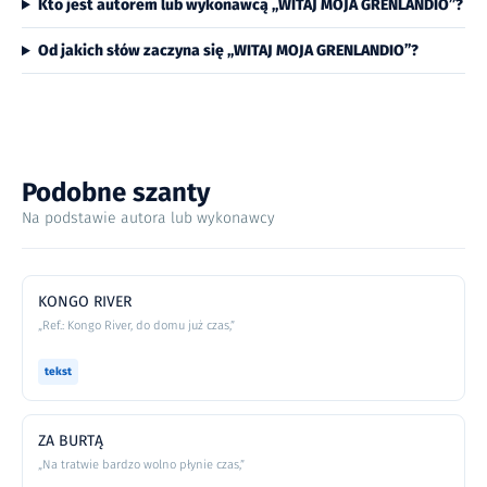
Kto jest autorem lub wykonawcą „WITAJ MOJA GRENLANDIO”?
Od jakich słów zaczyna się „WITAJ MOJA GRENLANDIO”?
Podobne szanty
Na podstawie autora lub wykonawcy
KONGO RIVER
„Ref.: Kongo River, do domu już czas,”
tekst
ZA BURTĄ
„Na tratwie bardzo wolno płynie czas,”