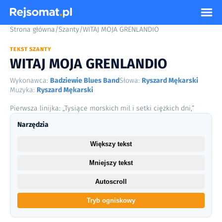
Strona główna
/
Szanty
/
WITAJ MOJA GRENLANDIO
TEKST SZANTY
WITAJ MOJA GRENLANDIO
Wykonawca:
Badziewie Blues Band
Słowa:
Ryszard Mękarski
Muzyka:
Ryszard Mękarski
Pierwsza linijka: „Tysiące morskich mil i setki ciężkich dni,”
Narzędzia
Większy tekst
Mniejszy tekst
Autoscroll
Tryb ogniskowy