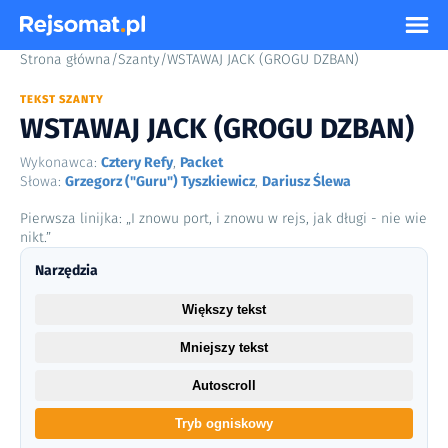
Strona główna
/
Szanty
/
WSTAWAJ JACK (GROGU DZBAN)
TEKST SZANTY
WSTAWAJ JACK (GROGU DZBAN)
Wykonawca:
Cztery Refy
,
Packet
Słowa:
Grzegorz ("Guru") Tyszkiewicz
,
Dariusz Ślewa
Pierwsza linijka: „I znowu port, i znowu w rejs, jak długi - nie wie
nikt.”
Narzędzia
Większy tekst
Mniejszy tekst
Autoscroll
Tryb ogniskowy