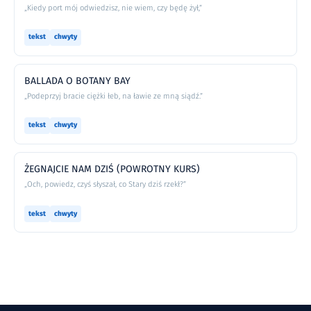
„Kiedy port mój odwiedzisz, nie wiem, czy będę żył,”
tekst
chwyty
BALLADA O BOTANY BAY
„Podeprzyj bracie ciężki łeb, na ławie ze mną siądź.”
tekst
chwyty
ŻEGNAJCIE NAM DZIŚ (POWROTNY KURS)
„Och, powiedz, czyś słyszał, co Stary dziś rzekł?”
tekst
chwyty