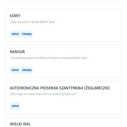
ŁOWY
„Gdy na zimne wody Baffin Bay”
tekst
chwyty
KANGUR
„Szczęśliwy żywot wiodłem, kiedym przewoźnikiem był,”
tekst
chwyty
AUTOIRONICZNA PIOSENKA SZANTYMENA (ŻEGLARECZKI)
„Dla kogo od szesnastu lat na scenie prężę się?”
tekst
WIELKI WAL