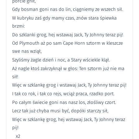
porcie gnił,
Gdy bosman goni nas do lin, ciągniemy ze wszech sił.
W kubryku zaś gdy mamy czas, znów stara śpiewka
brzmi:
Do szklanki grog, hej wstawaj Jack, Ty Johnny teraz pij!
Od Plymouth aż po sam Cape Horn sztorm w kleszcze
swe nas wziął,
Szyliśmy żagle dzień i noc, a Stary wściekle klął.
Aż nagle ktoś zakrzyknął w głos: Ten sztorm już nie ma
sił!
Więc w szklankę grog i wstawaj Jack, Ty Johnny teraz pij!
I tak co rok, i tak co rejs, wciąż praca, rzadko port.
Po całym świecie goni nas nasz los, złośliwy czort.
Lecz tak już chyba musi być, dopóki starczy sił,
Więc w szklankę grog, hej wstawaj Jack, Ty Johnny teraz
pij!
x2