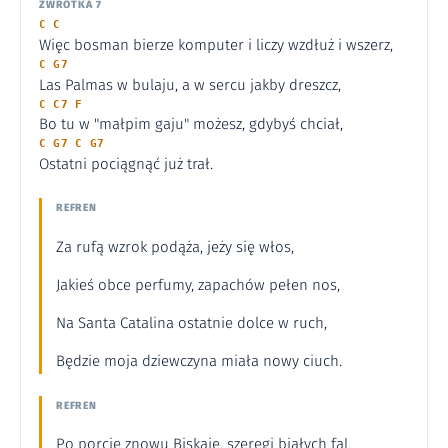
ZWROTKA 7
C C
Więc bosman bierze komputer i liczy wzdłuż i wszerz,
C G7
Las Palmas w bulaju, a w sercu jakby dreszcz,
C C7 F
Bo tu w "małpim gaju" możesz, gdybyś chciał,
C G7 C G7
Ostatni pociągnąć już trał.
REFREN
Za rufą wzrok podąża, jeży się włos,
Jakieś obce perfumy, zapachów pełen nos,
Na Santa Catalina ostatnie dolce w ruch,
Będzie moja dziewczyna miała nowy ciuch.
REFREN
Po porcie znowu Biskaje, szeregi białych fal,