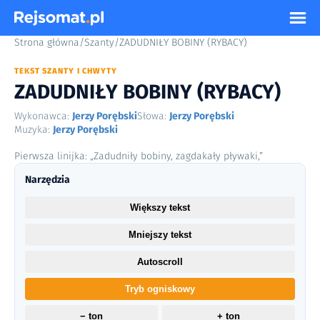
Strona główna
/
Szanty
/
ZADUDNIŁY BOBINY (RYBACY)
TEKST SZANTY I CHWYTY
ZADUDNIŁY BOBINY (RYBACY)
Wykonawca:
Jerzy Porębski
Słowa:
Jerzy Porębski
Muzyka:
Jerzy Porębski
Pierwsza linijka: „Zadudniły bobiny, zagdakały pływaki,”
Narzędzia
Większy tekst
Mniejszy tekst
Autoscroll
Tryb ogniskowy
− ton
+ ton