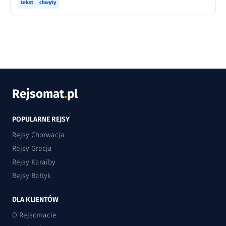
tekst
chwyty
Rejsomat
.
pl
POPULARNE REJSY
Rejsy Chorwacja
Rejsy Grecja
Rejsy Karaiby
Rejsy Bałtyk
DLA KLIENTÓW
O Rejsomacie