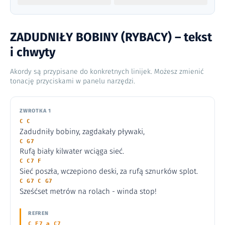
ZADUDNIŁY BOBINY (RYBACY) – tekst
i chwyty
Akordy są przypisane do konkretnych linijek. Możesz zmienić
tonację przyciskami w panelu narzędzi.
ZWROTKA 1
C C
Zadudniły bobiny, zagdakały pływaki,
C G7
Rufą biały kilwater wciąga sieć.
C C7 F
Sieć poszła, wczepiono deski, za rufą sznurków splot.
C G7 C G7
Sześćset metrów na rolach - winda stop!
REFREN
C E7 a C7