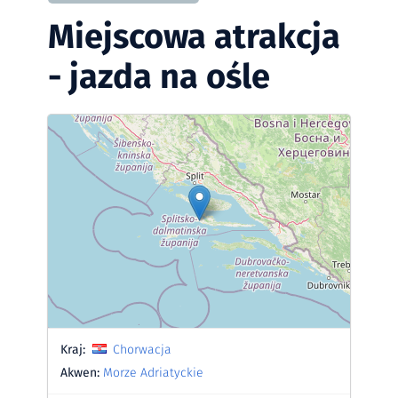
Miejscowa atrakcja
- jazda na ośle
Kraj:
Chorwacja
Akwen:
Morze Adriatyckie