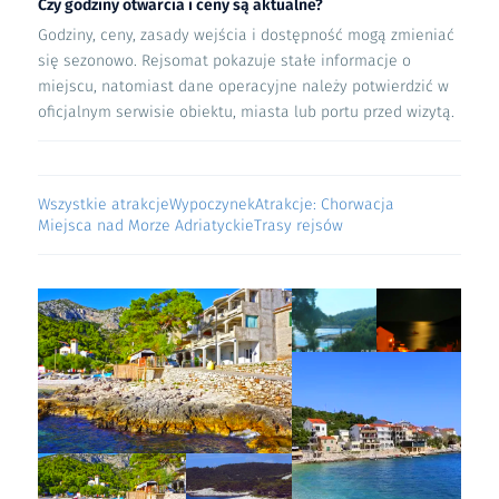
Czy godziny otwarcia i ceny są aktualne?
Godziny, ceny, zasady wejścia i dostępność mogą zmieniać
się sezonowo. Rejsomat pokazuje stałe informacje o
miejscu, natomiast dane operacyjne należy potwierdzić w
oficjalnym serwisie obiektu, miasta lub portu przed wizytą.
Wszystkie atrakcje
Wypoczynek
Atrakcje: Chorwacja
Miejsca nad Morze Adriatyckie
Trasy rejsów