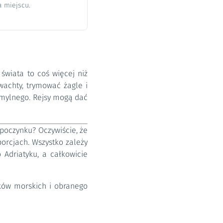
a miejscu.
świata to coś więcej niż
wachty, trymować żagle i
j mylnego. Rejsy mogą dać
dpoczynku? Oczywiście, że
orcjach. Wszystko zależy
 Adriatyku, a całkowicie
ków morskich i obranego