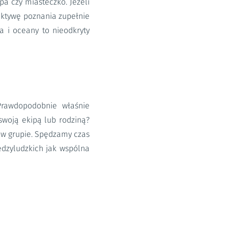
a czy miasteczko. Jeżeli
ktywę poznania zupełnie
za i oceany to nieodkryty
Prawdopodobnie właśnie
swoją ekipą lub rodziną?
y w grupie. Spędzamy czas
iędzyludzkich jak wspólna