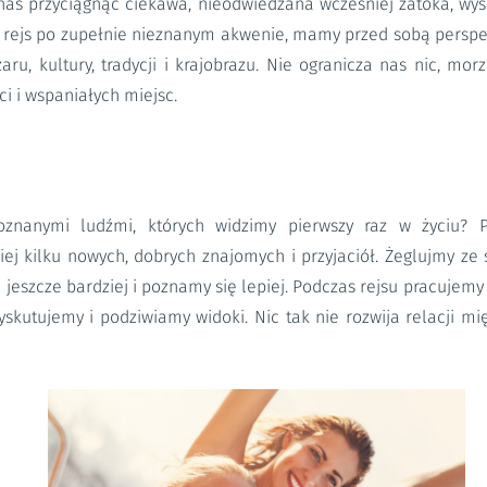
as przyciągnąć ciekawa, nieodwiedzana wcześniej zatoka, wysp
rejs po zupełnie nieznanym akwenie, mamy przed sobą perspe
ru, kultury, tradycji i krajobrazu. Nie ogranicza nas nic, mor
i i wspaniałych miejsc.
znanymi ludźmi, których widzimy pierwszy raz w życiu? 
ej kilku nowych, dobrych znajomych i przyjaciół. Żeglujmy ze 
e jeszcze bardziej i poznamy się lepiej. Podczas rejsu pracujem
yskutujemy i podziwiamy widoki. Nic tak nie rozwija relacji m