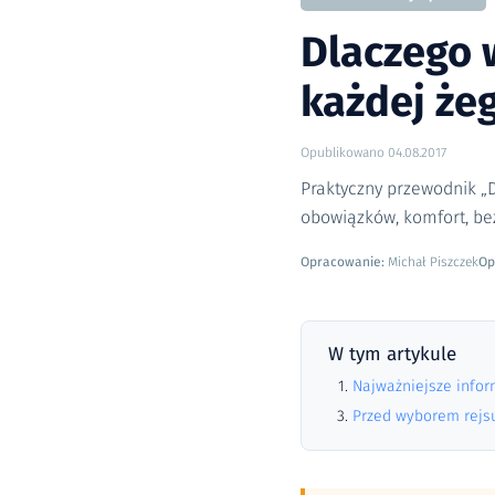
Dlaczego w
każdej żeg
Opublikowano
04.08.2017
Praktyczny przewodnik „Dl
obowiązków, komfort, bez
Opracowanie:
Michał Piszczek
Op
W tym artykule
Najważniejsze info
Przed wyborem rejs