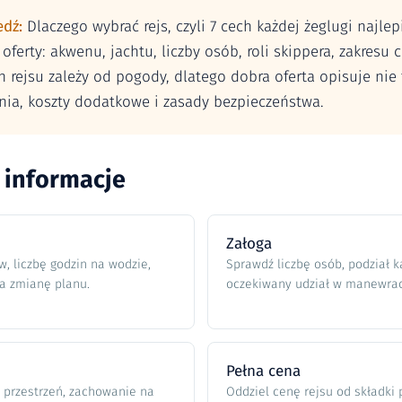
edź:
Dlaczego wybrać rejs, czyli 7 cech każdej żeglugi najlep
oferty: akwenu, jachtu, liczby osób, roli skippera, zakres
 rejsu zależy od pogody, dlatego dobra oferta opisuje nie t
dnia, koszty dodatkowe i zasady bezpieczeństwa.
 informacje
Załoga
, liczbę godzin na wodzie,
Sprawdź liczbę osób, podział k
a zmianę planu.
oczekiwany udział w manewrac
Pełna cena
 przestrzeń, zachowanie na
Oddziel cenę rejsu od składki 