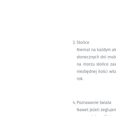
Słońce
Niemal na każdym akw
słonecznych dni może
na morzu słońce zaw
niezbędnej ilości wi
rok.
Poznawanie świata
Nawet jeżeli żegluj