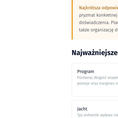
Najkrótsza odpowi
pryzmat konkretnej 
doświadczenia. Plan
także organizację 
Najważniejsze
Program
Porównaj długość etapów
postoje oraz margines n
Jacht
Typ jednostki wpływa na