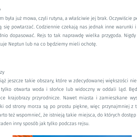
y
m była już mowa, czyli rutyna, a właściwie jej brak. Oczywiście
ą się powtarzać. Codziennie czekają nas jednak inne warunki i
nio dopasować. Rejs to tak naprawdę wielka przygoda. Nigdy
tuje Neptun lub na co będziemy mieli ochotę.
zy
ąż jeszcze takie obszary, które w zdecydowanej większości nie 
 tylko otwarta woda i słońce lub widoczny w oddali ląd. Bę
ące krajobrazy przyrodnicze. Nawet miasta i zamieszkane wys
oki od strony morza są po prostu piękne, więc przynajmniej 
arto też wspomnieć, że istnieją takie miejsca, do których dostęp
aden inny sposób jak tylko podczas rejsu.