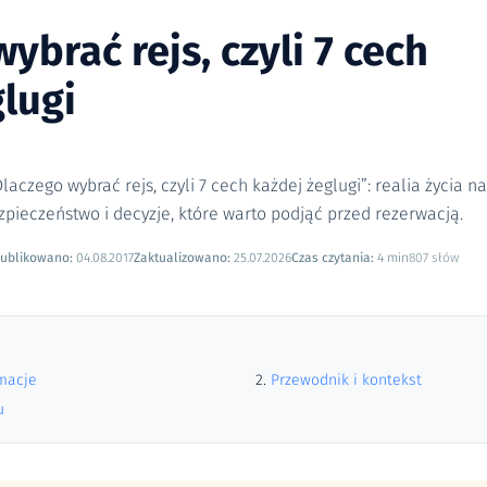
ybrać rejs, czyli 7 cech
lugi
aczego wybrać rejs, czyli 7 cech każdej żeglugi”: realia życia n
pieczeństwo i decyzje, które warto podjąć przed rezerwacją.
ublikowano:
04.08.2017
Zaktualizowano:
25.07.2026
Czas czytania:
4 min
807 słów
rmacje
Przewodnik i kontekst
u