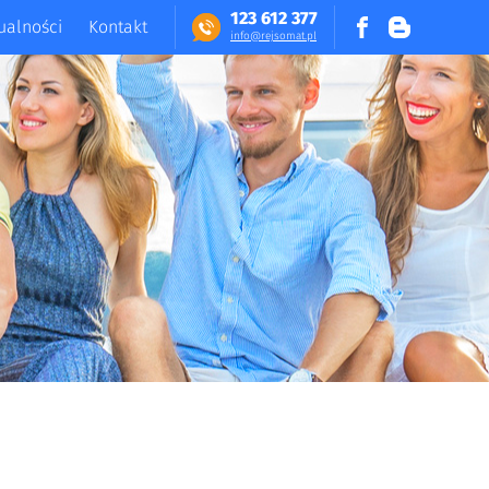
123 612 377
ualności
Kontakt
in​fo​@​​rej​somat​.​pl