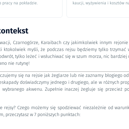
b pracy na pokładzie.
kaucji, wyżywienia i kosztów n
kontekst
rwacji, Czarnogórze, Karaibach czy jakimkolwiek innym rejonie 
li ktokolwiek myśli, że podczas rejsu będziemy tylko trzymać 
odwrót, tylko leżeć i wsłuchiwać się w szum morza, nic bardzie
wno nie rutynę!
oczujemy się na rejsie jak żeglarze lub nie zaznamy błogiego o
j eskapady doświadczymy jednego i drugiego, ale w różnych prop
i wybranego akwenu. Zupełnie inaczej żegluje się przecież po
kie rejsy? Czego możemy się spodziewać niezależnie od warun
m, przeczytasz w 7 poniższych punktach: