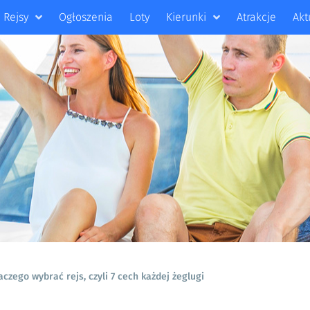
Rejsy
Ogłoszenia
Loty
Kierunki
Atrakcje
Akt
aczego wybrać rejs, czyli 7 cech każdej żeglugi