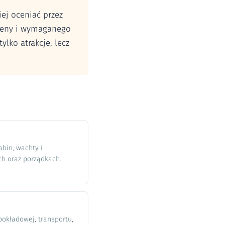
iej oceniać przez
u ceny i wymaganego
ylko atrakcje, lecz
abin, wachty i
h oraz porządkach.
pokładowej, transportu,