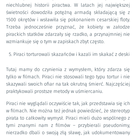
niechlubnej historii piractwa. W latach jej największej
świetności dowodziła potężną armadą składającą się z
1500 okrętów i wsławiła się pokonaniem cesarskiej floty.
Trzeba jednocześnie przyznać, że kobiety w załodze
pirackich statków zdarzały się rzadko, a przynajmniej nie
wzmiankuje się o tym w zapiskach zbyt często.
Piraci torturowali skazańców i kazali im skakać z deski
Tutaj mamy do czynienia z wymysłem, który zdarza się
tylko w filmach. Piraci nie stosowali tego typu tortur i nie
skazywali swoich ofiar na tak okrutną śmierć. Najczęściej
praktykowali prostsze metody w uśmiercaniu.
Piraci nie wyglądali oczywiście tak, jak przedstawia się ich
w filmach. Nie można też jednak powiedzieć, że stereotyp
pirata to całkowity wymysł. Piraci mieli dużo wspólnego z
tymi znanymi nam z filmów – przybierali pseudonimy,
nierzadko dbali o swoją złą sławę, jak udokumentowany