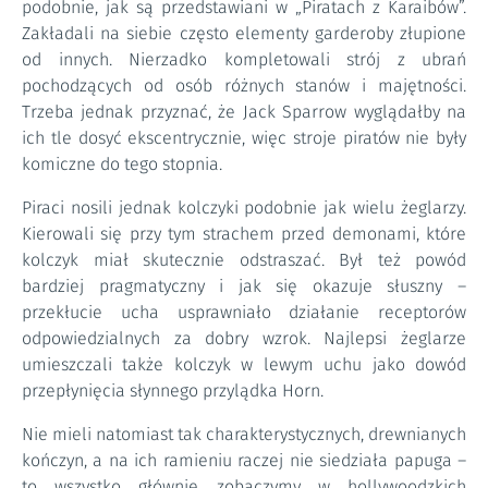
podobnie, jak są przedstawiani w „Piratach z Karaibów”.
Zakładali na siebie często elementy garderoby złupione
od innych. Nierzadko kompletowali strój z ubrań
pochodzących od osób różnych stanów i majętności.
Trzeba jednak przyznać, że Jack Sparrow wyglądałby na
ich tle dosyć ekscentrycznie, więc stroje piratów nie były
komiczne do tego stopnia.
Piraci nosili jednak kolczyki podobnie jak wielu żeglarzy.
Kierowali się przy tym strachem przed demonami, które
kolczyk miał skutecznie odstraszać. Był też powód
bardziej pragmatyczny i jak się okazuje słuszny –
przekłucie ucha usprawniało działanie receptorów
odpowiedzialnych za dobry wzrok. Najlepsi żeglarze
umieszczali także kolczyk w lewym uchu jako dowód
przepłynięcia słynnego przylądka Horn.
Nie mieli natomiast tak charakterystycznych, drewnianych
kończyn, a na ich ramieniu raczej nie siedziała papuga –
to wszystko głównie zobaczymy w hollywoodzkich