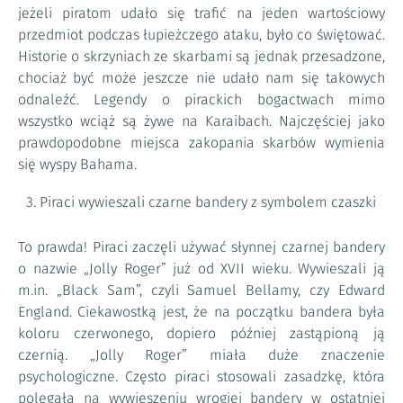
jeżeli piratom udało się trafić na jeden wartościowy
przedmiot podczas łupieżczego ataku, było co świętować.
Historie o skrzyniach ze skarbami są jednak przesadzone,
chociaż być może jeszcze nie udało nam się takowych
odnaleźć. Legendy o pirackich bogactwach mimo
wszystko wciąż są żywe na Karaibach. Najczęściej jako
prawdopodobne miejsca zakopania skarbów wymienia
się wyspy Bahama.
Piraci wywieszali czarne bandery z symbolem czaszki
To prawda! Piraci zaczęli używać słynnej czarnej bandery
o nazwie „Jolly Roger” już od XVII wieku. Wywieszali ją
m.in. „Black Sam”, czyli Samuel Bellamy, czy Edward
England. Ciekawostką jest, że na początku bandera była
koloru czerwonego, dopiero później zastąpioną ją
czernią. „Jolly Roger” miała duże znaczenie
psychologiczne. Często piraci stosowali zasadzkę, która
polegała na wywieszeniu wrogiej bandery w ostatniej