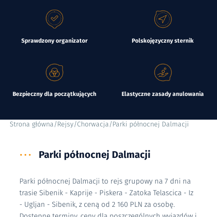
Sprawdzony organizator
Polskojęzyczny sternik
Bezpieczny dla początkujących
Elastyczne zasady anulowania
Strona główna
/
Rejsy
/
Chorwacja
/
Parki północnej Dalmacji
•••
Parki północnej Dalmacji
Parki północnej Dalmacji to rejs grupowy na 7 dni na
trasie Sibenik - Kaprije - Piskera - Zatoka Telascica - Iz
- Ugljan - Sibenik, z ceną od 2 160 PLN za osobę.
Dostępne terminy, ceny dla poszczególnych wyjazdów i