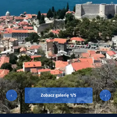
‹
›
Zobacz galerię
1
/5