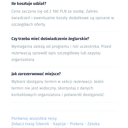
Co zabrać?
Ile kosztuje udział?
2
Cena zaczyna się od 2 160 PLN za osobę. Zakres
Na jachcie jest świeża pościel dla każdego
Przetwarzanie i weryfikacja
załoganta, o ręczniku musisz jednak pamiętać.
świadczeń i ewentualne koszty dodatkowe są opisane w
Proces ten trwa 15-45 minut.
Minimum jeden, a najlepiej dwa, by jeden
szczegółach oferty.
przeznaczyć na plażowanie.
3
Czy trzeba mieć doświadczenie żeglarskie?
Wyżywienie
Akceptacja i kontakt
Wymagania zależą od programu i roli uczestnika. Przed
Kontakt nastąpi do 24h.
Załoga robi zakupy żywieniowe w dniu
rezerwacją sprawdź opis szczegółowy lub zapytaj
zaokrętowania na jachcie. Pomożemy
organizatora.
zaplanować zakupy i doradzimy menu, ale
Gwarancja 100% satysfakcji i zawsze elastyczne
ostateczna decyzja należy do załogi. Koszty
zasady anulowania rezerwacji.
zakupów pokrywane są ze składki jachtowej.
Jak zarezerwować miejsce?
Podczas rejsu załoga dokonuje podziału na
Załoga Rejsomat.pl
Opis jachtu
Wybierz dostępny termin w sekcji rezerwacji. Jeżeli
wachty kambuzowe i ze wspólnie zakupionych
termin nie jest widoczny, skorzystaj z danych
produktów przygotowuje posiłki dla całej załogi.
<h3>Pływamy jachtem, który znają i cenią
kontaktowych organizatora i potwierdź dostępność.
W lokalnych restauracjach i barach każdy płaci
prawie wszyscy żeglarze</h3>
za siebie.
<p>Bavaria 50 Cruiser z 2006 roku</p>
Koszty
<p>Długość 15,4 m</p>
Porównaj wszystkie rejsy
Zobacz trasę Sibenik - Kaprije - Piskera - Zatoka
Koszty dodatkowe to kasa jachtowa 170 eur/os