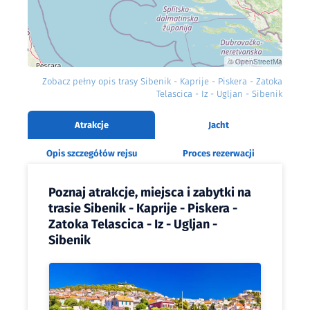
©
OpenStreetMap
Zobacz pełny opis trasy Sibenik - Kaprije - Piskera - Zatoka
Telascica - Iz - Ugljan - Sibenik
Atrakcje
Jacht
Opis szczegółów rejsu
Proces rezerwacji
Poznaj atrakcje, miejsca i zabytki na
trasie Sibenik - Kaprije - Piskera -
Zatoka Telascica - Iz - Ugljan -
Sibenik