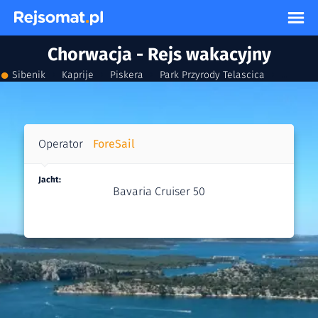
Chorwacja - Rejs wakacyjny
●
›
›
›
›
Sibenik
Kaprije
Piskera
Park Przyrody Telascica
Veli Iž
Operator
ForeSail
Jacht:
Bavaria Cruiser 50