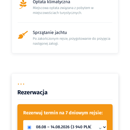
Opłata klimatyczna
<p>Zbiornik wody 650l</p>
Miejscowa opłata związana z pobytem w
miejscowościach turystycznych.
<h4><strong>Jacht przewidziany na 12 osób
jednak na<br />
naszym pokładzie nie zobaczysz więcej niż 10
osób.</strong></h4>
Sprzątanie jachtu
Po zakończonym rejsie, przygotowanie do przyjęcia
<p>&nbsp;</p>
następnej załogi.
•••
Rezerwacja
Rezerwuj termin na 7 dniowym rejsie:
⌄
▣