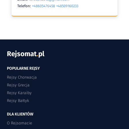
Telefon:
+48605476458 +48509160233
Rejsomat
.
pl
POPULARNE REJSY
Rejsy Chorwacja
Rejsy Grecja
Rejsy Karaiby
Rejsy Bałtyk
DLA KLIENTÓW
O Rejsomacie