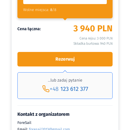
Wolne miejsca:
8
/8
3 940
PLN
Cena łączna:
Cena rejsu:
3 000 PLN
Składka burtowa:
940 PLN
Rezerwuj
...lub zadaj pytanie
+48
123 612 377
Kontakt z organizatorem
ForeSail
Email:
foresail2013@gmail.com