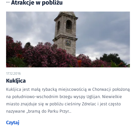
Atrakcje w pobliżu
•••
17.12.2016
Kukljica
Kukljica jest małą rybacką miejscowością w Chorwacji położoną
na południowo-wschodnim brzegu wyspy Uglijan. Niewielkie
miasto znajduje się w pobliżu cieśniny Zdrelac i jest często
nazywane „bramą do Parku Przyr…
Czytaj