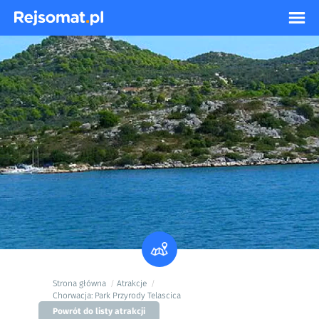
Strona główna
Atrakcje
/
/
Chorwacja: Park Przyrody Telascica
Powrót do listy atrakcji