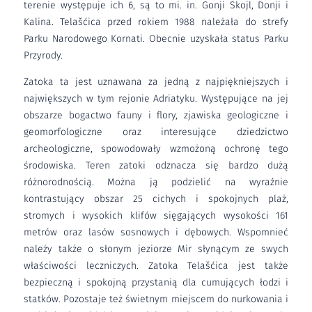
terenie występuje ich 6, są to mi. in. Gonji Skojl, Donji i
Kalina. Telašćica przed rokiem 1988 należała do strefy
Parku Narodowego Kornati. Obecnie uzyskała status Parku
Przyrody.
Zatoka ta jest uznawana za jedną z najpiękniejszych i
największych w tym rejonie Adriatyku. Występujące na jej
obszarze bogactwo fauny i flory, zjawiska geologiczne i
geomorfologiczne oraz interesujące dziedzictwo
archeologiczne, spowodowały wzmożoną ochronę tego
środowiska. Teren zatoki odznacza się bardzo dużą
różnorodnością. Można ją podzielić na wyraźnie
kontrastujący obszar 25 cichych i spokojnych plaż,
stromych i wysokich klifów sięgających wysokości 161
metrów oraz lasów sosnowych i dębowych. Wspomnieć
należy także o słonym jeziorze Mir słynącym ze swych
właściwości leczniczych. Zatoka Telašćica jest także
bezpieczną i spokojną przystanią dla cumujących łodzi i
statków. Pozostaje też świetnym miejscem do nurkowania i