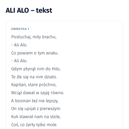
ALI ALO – tekst
ZWROTKA 1
Posłuchaj, miły brachu,
- Ali Alo.
Co powiem o tym wraku.
- Ali Alo.
Gdym płynął nim do Hilo,
To źle się na nim działo.
Kapitan, stare próchno,
Wciąż dawał w szyję równo.
A bosman też nie lepszy,
On się upijał z pierwszym.
Kuk stawiał nam na stole,
Coś, co żarły tylko mole.