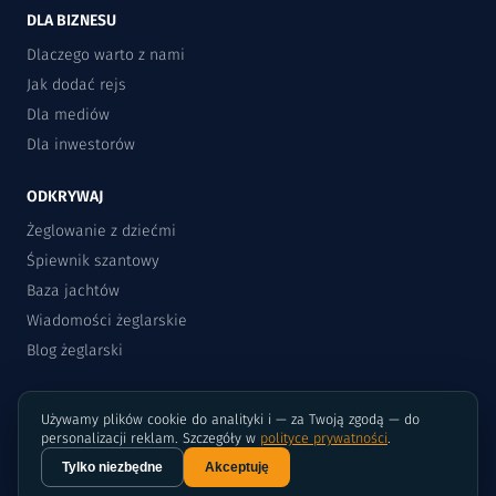
DLA BIZNESU
Dlaczego warto z nami
Jak dodać rejs
Dla mediów
Dla inwestorów
ODKRYWAJ
Żeglowanie z dziećmi
Śpiewnik szantowy
Baza jachtów
Wiadomości żeglarskie
Blog żeglarski
Używamy plików cookie do analityki i — za Twoją zgodą — do
personalizacji reklam. Szczegóły w
polityce prywatności
.
Tylko niezbędne
Akceptuję
©2015-2026 Rejsomat.pl