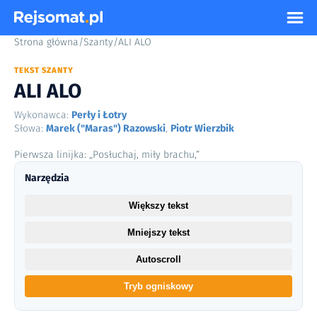
Strona główna
/
Szanty
/
ALI ALO
TEKST SZANTY
ALI ALO
Wykonawca:
Perły i Łotry
Słowa:
Marek ("Maras") Razowski
,
Piotr Wierzbik
Pierwsza linijka: „Posłuchaj, miły brachu,”
Narzędzia
Większy tekst
Mniejszy tekst
Autoscroll
Tryb ogniskowy