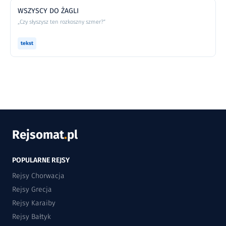
WSZYSCY DO ŻAGLI
„Czy słyszysz ten rozkoszny szmer?”
tekst
Rejsomat
.
pl
POPULARNE REJSY
Rejsy Chorwacja
Rejsy Grecja
Rejsy Karaiby
Rejsy Bałtyk