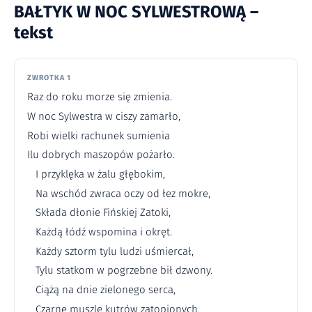
BAŁTYK W NOC SYLWESTROWĄ –
tekst
ZWROTKA 1
Raz do roku morze się zmienia.
W noc Sylwestra w ciszy zamarło,
Robi wielki rachunek sumienia
Ilu dobrych maszopów pożarło.
I przyklęka w żalu głębokim,
Na wschód zwraca oczy od łez mokre,
Składa dłonie Fińskiej Zatoki,
Każdą łódź wspomina i okręt.
Każdy sztorm tylu ludzi uśmiercał,
Tylu statkom w pogrzebne bił dzwony.
Ciążą na dnie zielonego serca,
Czarne muszle kutrów zatopionych.