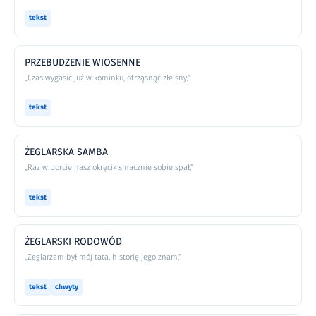
tekst
PRZEBUDZENIE WIOSENNE
„Czas wygasić już w kominku, otrząsnąć złe sny,”
tekst
ŻEGLARSKA SAMBA
„Raz w porcie nasz okręcik smacznie sobie spał,”
tekst
ŻEGLARSKI RODOWÓD
„Żeglarzem był mój tata, historię jego znam,”
tekst
chwyty