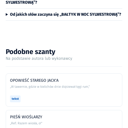
SYLWESTROWĄ”?
Od jakich słów zaczyna się „BAŁTYK W NOC SYLWESTROWĄ”?
Podobne szanty
Na podstawie autora lub wykonawcy
OPOWIEŚĆ STAREGO JACK'A
„W tawernie, gdzie w kielichów dnie dojrzewał tęgi rum,”
tekst
PIEŚŃ WIOŚLARZY
„Ref.: Razem wiosła, o!”