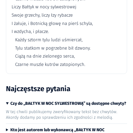
Liczy Bałtyk w nocy sylwestrowej
Swoje grzechy, liczy łzy rybacze
I żałuje, i Botnicką głowę na pierś schyla,
I wzdycha, i płacze.
Każdy sztorm tylu ludzi uśmiercał,
Tylu statkom w pogrzebne bił dzwony.
Ciążą na dnie zielonego serca,
Czarne muszle kutrów zatopionych.
Najczęstsze pytania
Czy do „BAŁTYK W NOC SYLWESTROWĄ” są dostępne chwyty?
W tej chwili publikujemy zweryfikowany tekst bez chwytów.
Akordy dodamy po sprawdzeniu ich zgodności z melodią.
Kto jest autorem lub wykonawcą „BAŁTYK W NOC