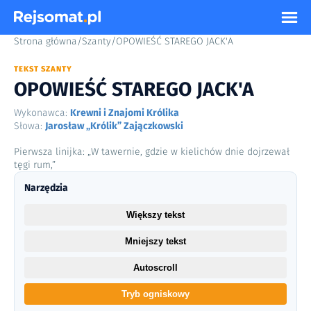
Strona główna
/
Szanty
/
OPOWIEŚĆ STAREGO JACK'A
TEKST SZANTY
OPOWIEŚĆ STAREGO JACK'A
Wykonawca:
Krewni i Znajomi Królika
Słowa:
Jarosław „Królik” Zajączkowski
Pierwsza linijka: „W tawernie, gdzie w kielichów dnie dojrzewał
tęgi rum,”
Narzędzia
Większy tekst
Mniejszy tekst
Autoscroll
Tryb ogniskowy