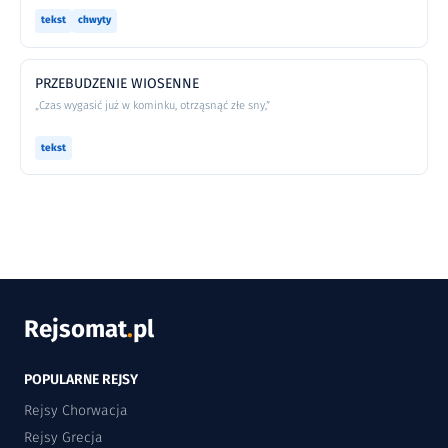
tekst
chwyty
PRZEBUDZENIE WIOSENNE
„Czas wygasić już w kominku, otrząsnąć złe sny,”
tekst
Rejsomat
.
pl
POPULARNE REJSY
Rejsy Chorwacja
Rejsy Grecja