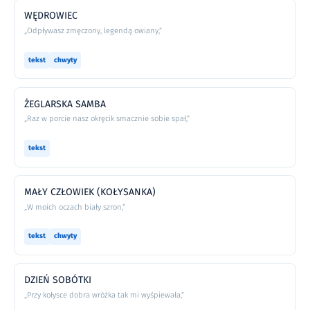
WĘDROWIEC
„Odpływasz zmęczony, legendą owiany,”
tekst
chwyty
ŻEGLARSKA SAMBA
„Raz w porcie nasz okręcik smacznie sobie spał,”
tekst
MAŁY CZŁOWIEK (KOŁYSANKA)
„W moich oczach biały szron,”
tekst
chwyty
DZIEŃ SOBÓTKI
„Przy kołysce dobra wróżka tak mi wyśpiewała,”