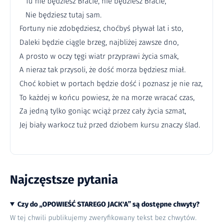
Tu nie będziesz Bracie, nie będziesz Bracie,
Nie będziesz tutaj sam.
Fortuny nie zdobędziesz, choćbyś pływał lat i sto,
Daleki będzie ciągle brzeg, najbliżej zawsze dno,
A prosto w oczy tęgi wiatr przyprawi życia smak,
A nieraz tak przysoli, że dość morza będziesz miał.
Choć kobiet w portach będzie dość i poznasz je nie raz,
To każdej w końcu powiesz, że na morze wracać czas,
Za jedną tylko goniąc wciąż przez cały życia szmat,
Jej biały warkocz tuż przed dziobem kursu znaczy ślad.
Najczęstsze pytania
Czy do „OPOWIEŚĆ STAREGO JACK'A” są dostępne chwyty?
W tej chwili publikujemy zweryfikowany tekst bez chwytów.