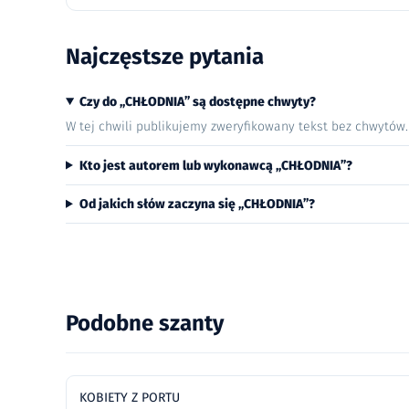
Najczęstsze pytania
Czy do „CHŁODNIA” są dostępne chwyty?
W tej chwili publikujemy zweryfikowany tekst bez chwytów
Kto jest autorem lub wykonawcą „CHŁODNIA”?
Od jakich słów zaczyna się „CHŁODNIA”?
Podobne szanty
KOBIETY Z PORTU