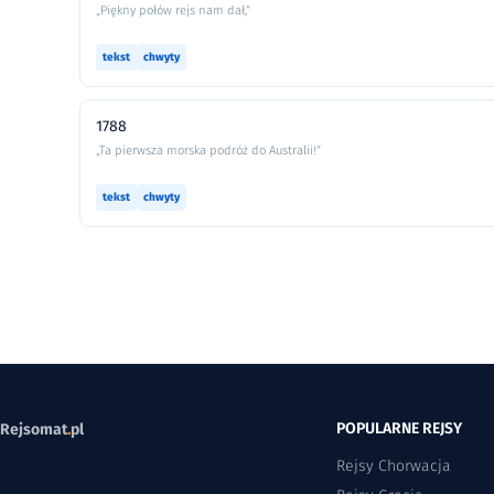
„Piękny połów rejs nam dał,”
tekst
chwyty
1788
„Ta pierwsza morska podróż do Australii!”
tekst
chwyty
POPULARNE REJSY
Rejsomat
.
pl
Rejsy Chorwacja