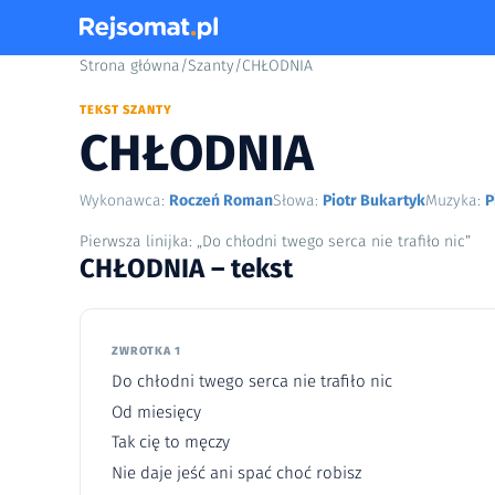
Strona główna
/
Szanty
/
CHŁODNIA
TEKST SZANTY
CHŁODNIA
Wykonawca:
Roczeń Roman
Słowa:
Piotr Bukartyk
Muzyka:
P
Pierwsza linijka: „Do chłodni twego serca nie trafiło nic”
CHŁODNIA – tekst
ZWROTKA 1
Do chłodni twego serca nie trafiło nic
Od miesięcy
Tak cię to męczy
Nie daje jeść ani spać choć robisz