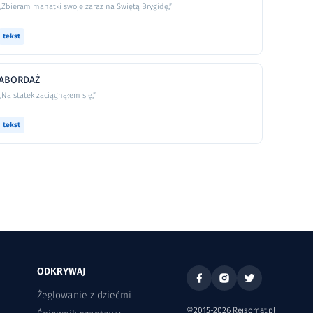
„Zbieram manatki swoje zaraz na Świętą Brygidę,”
tekst
ABORDAŻ
„Na statek zaciągnąłem się,”
tekst
ODKRYWAJ
Żeglowanie z dziećmi
©2015-2026 Rejsomat.pl