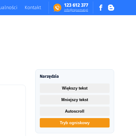
123 612 377
ualności
Kontakt
in​fo​@​​rej​somat​.​pl
Narzędzia
Większy tekst
Mniejszy tekst
Autoscroll
Tryb ogniskowy