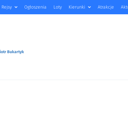
Rejsy
Ogłoszenia
Loty
Kierunki
Atrakcje
Akt
iotr Bukartyk