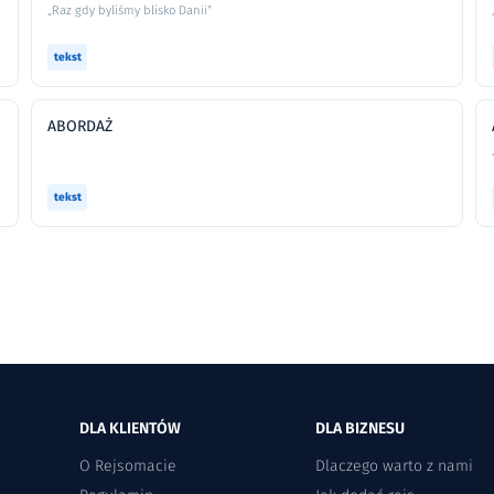
„Raz gdy byliśmy blisko Danii”
tekst
ABORDAŻ
tekst
DLA KLIENTÓW
DLA BIZNESU
O Rejsomacie
Dlaczego warto z nami