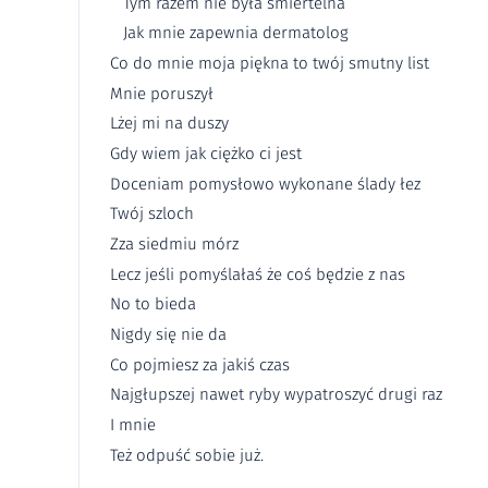
Tym razem nie była śmiertelna
Jak mnie zapewnia dermatolog
Co do mnie moja piękna to twój smutny list
Mnie poruszył
Lżej mi na duszy
Gdy wiem jak ciężko ci jest
Doceniam pomysłowo wykonane ślady łez
Twój szloch
Zza siedmiu mórz
Lecz jeśli pomyślałaś że coś będzie z nas
No to bieda
Nigdy się nie da
Co pojmiesz za jakiś czas
Najgłupszej nawet ryby wypatroszyć drugi raz
I mnie
Też odpuść sobie już.