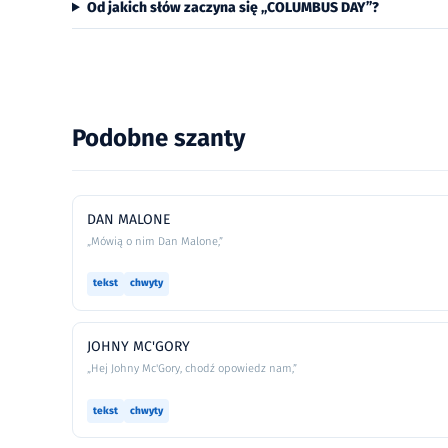
Od jakich słów zaczyna się „COLUMBUS DAY”?
Podobne szanty
DAN MALONE
„Mówią o nim Dan Malone,”
tekst
chwyty
JOHNY MC'GORY
„Hej Johny Mc'Gory, chodź opowiedz nam,”
tekst
chwyty