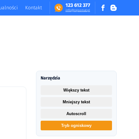
123 612 377
ualności
Kontakt
in​fo​@​​rej​somat​.​pl
Narzędzia
Większy tekst
Mniejszy tekst
Autoscroll
Tryb ogniskowy