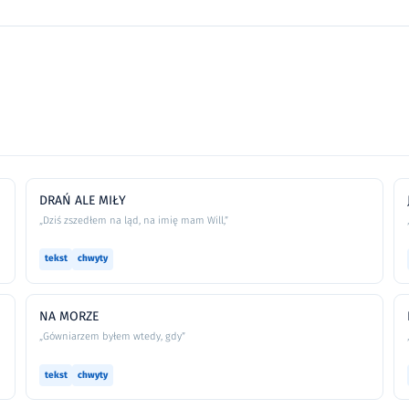
DRAŃ ALE MIŁY
„Dziś zszedłem na ląd, na imię mam Will,”
tekst
chwyty
NA MORZE
„Gówniarzem byłem wtedy, gdy”
tekst
chwyty