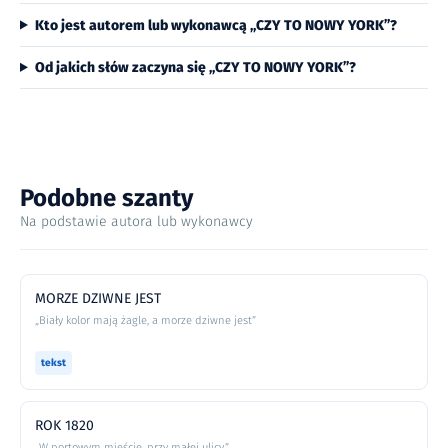
Kto jest autorem lub wykonawcą „CZY TO NOWY YORK”?
Od jakich słów zaczyna się „CZY TO NOWY YORK”?
Podobne szanty
Na podstawie autora lub wykonawcy
MORZE DZIWNE JEST
„Biały kolor mają żagle, a morze dziwne jest”
tekst
ROK 1820
„W portowym mieście, przy małej ulicy,”