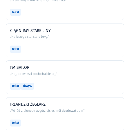
tekst
CIĄGNIJMY STARE LINY
„Na brzegu stoi stary bryg,”
tekst
I'M SAILOR
„Hej, opowieści posłuchajcie tej,”
tekst
chwyty
IRLANDZKI ŻEGLARZ
„Wśród zielonych wzgórz ojciec mój zbudował dom”
tekst