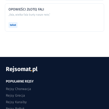
OPOWIEŚCI ZŁOTEJ FALI
„Fala, wielka fala burty nasze rwie,”
tekst
Rejsomat
.
pl
POPULARNE REJSY
Rejsy Chorwacja
Rejsy Grecja
Rejsy Karaiby
Rejsy Bałtyk