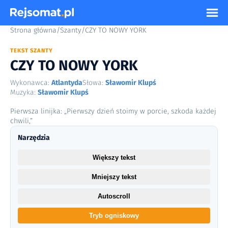
Strona główna
/
Szanty
/
CZY TO NOWY YORK
TEKST SZANTY
CZY TO NOWY YORK
Wykonawca:
Atlantyda
Słowa:
Sławomir Klupś
Muzyka:
Sławomir Klupś
Pierwsza linijka: „Pierwszy dzień stoimy w porcie, szkoda każdej
chwili,”
Narzędzia
Większy tekst
Mniejszy tekst
Autoscroll
Tryb ogniskowy