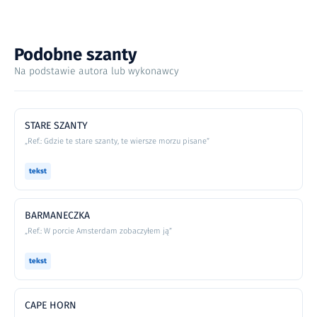
Podobne szanty
Na podstawie autora lub wykonawcy
STARE SZANTY
„Ref.: Gdzie te stare szanty, te wiersze morzu pisane”
tekst
BARMANECZKA
„Ref.: W porcie Amsterdam zobaczyłem ją”
tekst
CAPE HORN