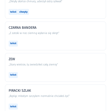
„Okryły słońce chmury, uderzył ostry szkwał”
tekst
chwyty
CZARNA BANDERA
„Z zatoki w noc ciemną wyłania się okręt”
tekst
ZEW
„Stary wietrze, ty zwiedziłeś całą ziemię”
tekst
PIRACKI SZLAK
„Będąc młodym szczylem normalnie chciałeś żyć”
tekst