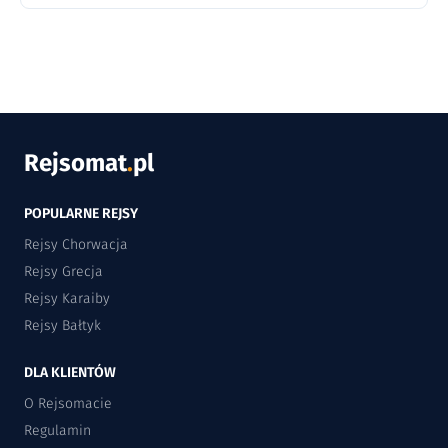
Rejsomat
.
pl
POPULARNE REJSY
Rejsy Chorwacja
Rejsy Grecja
Rejsy Karaiby
Rejsy Bałtyk
DLA KLIENTÓW
O Rejsomacie
Regulamin