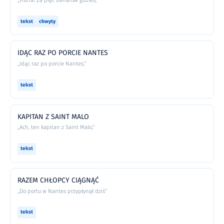
„Hurra! Za pięć denarów gdzieś,”
tekst
chwyty
IDĄC RAZ PO PORCIE NANTES
„Idąc raz po porcie Nantes,”
tekst
KAPITAN Z SAINT MALO
„Ach, ten kapitan z Saint Malo,”
tekst
RAZEM CHŁOPCY CIĄGNĄĆ
„Do portu w Nantes przypłynął dziś”
tekst