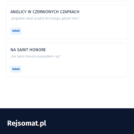
ANGLICY W CZERWONYCH CZAPKACH
„Angielski okręt przybił do brzegu, gdzieś tam,”
tekst
NA SAINT HONORE
„Na Saint Honore poszedłem raz.”
tekst
Rejsomat
.
pl