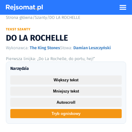
Strona główna
/
Szanty
/
DO LA ROCHELLE
TEKST SZANTY
DO LA ROCHELLE
Wykonawca:
The King Stones
Słowa:
Damian Leszczyński
Pierwsza linijka: „Do La Rochelle, do portu, hej!”
Narzędzia
Większy tekst
Mniejszy tekst
Autoscroll
Tryb ogniskowy