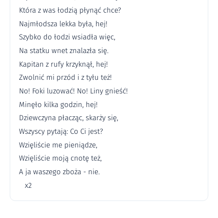
Która z was łodzią płynąć chce?
Najmłodsza lekka była, hej!
Szybko do łodzi wsiadła więc,
Na statku wnet znalazła się.
Kapitan z rufy krzyknął, hej!
Zwolnić mi przód i z tyłu też!
No! Foki luzować! No! Liny gnieść!
Minęło kilka godzin, hej!
Dziewczyna płacząc, skarży się,
Wszyscy pytają: Co Ci jest?
Wzięliście me pieniądze,
Wzięliście moją cnotę też,
A ja waszego zboża - nie.
x2