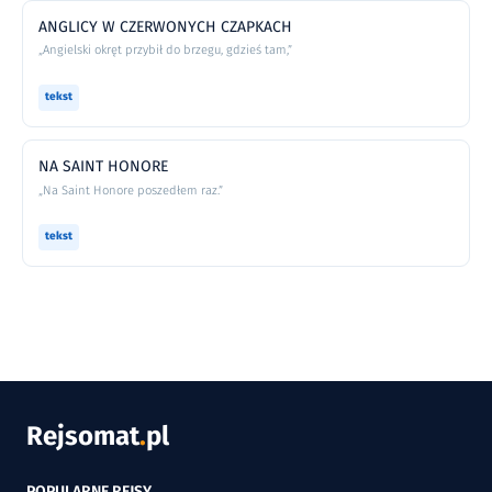
ANGLICY W CZERWONYCH CZAPKACH
„Angielski okręt przybił do brzegu, gdzieś tam,”
tekst
NA SAINT HONORE
„Na Saint Honore poszedłem raz.”
tekst
Rejsomat
.
pl
POPULARNE REJSY