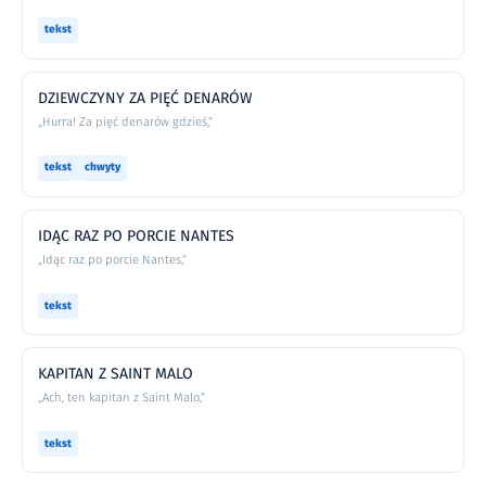
tekst
DZIEWCZYNY ZA PIĘĆ DENARÓW
„Hurra! Za pięć denarów gdzieś,”
tekst
chwyty
IDĄC RAZ PO PORCIE NANTES
„Idąc raz po porcie Nantes,”
tekst
KAPITAN Z SAINT MALO
„Ach, ten kapitan z Saint Malo,”
tekst