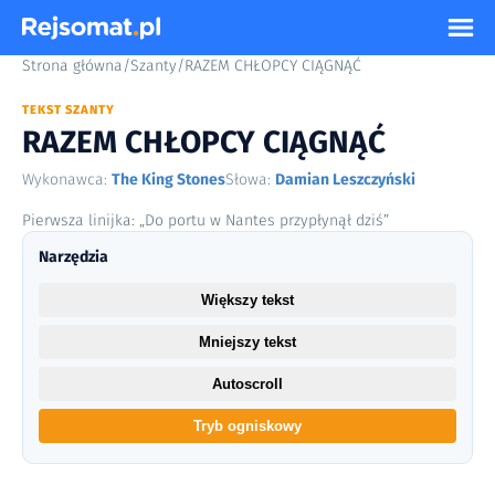
Strona główna
/
Szanty
/
RAZEM CHŁOPCY CIĄGNĄĆ
TEKST SZANTY
RAZEM CHŁOPCY CIĄGNĄĆ
Wykonawca:
The King Stones
Słowa:
Damian Leszczyński
Pierwsza linijka: „Do portu w Nantes przypłynął dziś”
Narzędzia
Większy tekst
Mniejszy tekst
Autoscroll
Tryb ogniskowy