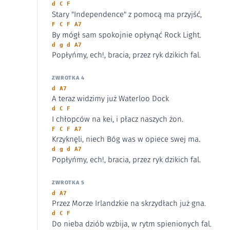
d C F
Stary "Independence" z pomocą ma przyjść,
F C F A7
By mógł sam spokojnie opłynąć Rock Light.
d g d A7
Popłyńmy, ech!, bracia, przez ryk dzikich fal.
ZWROTKA 4
d A7
A teraz widzimy już Waterloo Dock
d C F
I chłopców na kei, i płacz naszych żon.
F C F A7
Krzyknęli, niech Bóg was w opiece swej ma.
d g d A7
Popłyńmy, ech!, bracia, przez ryk dzikich fal.
ZWROTKA 5
d A7
Przez Morze Irlandzkie na skrzydłach już gna.
d C F
Do nieba dziób wzbija, w rytm spienionych fal.