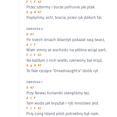
F C F A7
Przez sztormy i burze pofrunie jak ptak.
d g d A7
Popłyńmy, ech!, bracia, przez ryk dzikich fal.
ZWROTKA 6
d A7
Po trzech dniach Atlantyk pokazał swą twarz,
d C F
Wiatr zimny ze wschodu na płótna wciąż parł,
F C F A7
Na każdym z nich wielki, czerwony był krzyż,
d g d A7
To fale ryczące "Dreadnaught'a" dziób rył.
ZWROTKA 7
d A7
Przy Nowej Funlandii stanęliśmy też,
d C F
Tam woda jak kryształ i ryb mnóstwo jest.
F C F A7
Przy Long Island pilot potrzebny był nam.