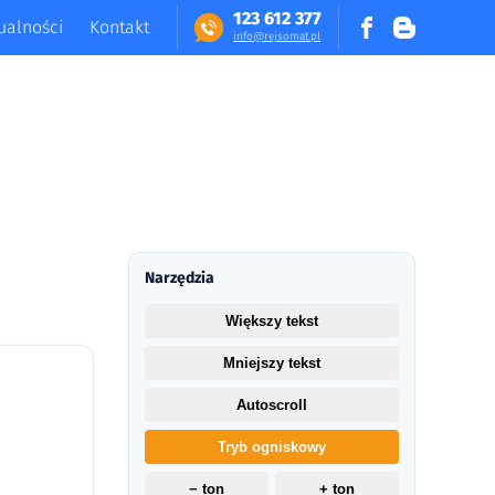
123 612 377
ualności
Kontakt
in​fo​@​​rej​somat​.​pl
Narzędzia
Większy tekst
Mniejszy tekst
Autoscroll
Tryb ogniskowy
− ton
+ ton