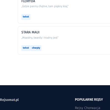
FLORYDA
„Gdzie panny chętne, tam piękny kraj,”
tekst
STARA MAUI
„Mozolny, twardy i trudny jest”
tekst
chwyty
POPULARNE REJSY
Rejsomat
.
pl
Rejsy Chorwacja