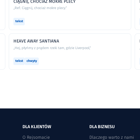
CIĄGNIJ, CHOCIAŻ MOKRE PLECY
„Ref.: Ciągnij, chociaż mokre plecy.”
tekst
HEAVE AWAY SANTIANA
„Hej, płyńmy z prądem rzeki tam, gdzie Liverpool,”
tekst
chwyty
DLA KLIENTÓW
DLA BIZNESU
O Rejsomacie
Dlaczego warto z nami