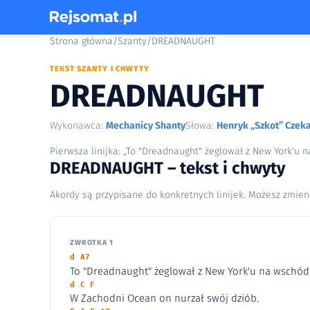
Strona główna
/
Szanty
/
DREADNAUGHT
TEKST SZANTY I CHWYTY
DREADNAUGHT
Wykonawca:
Mechanicy Shanty
Słowa:
Henryk „Szkot” Czek
Pierwsza linijka: „To "Dreadnaught" żeglował z New York'u 
DREADNAUGHT – tekst i chwyty
Akordy są przypisane do konkretnych linijek. Możesz zmien
ZWROTKA 1
d A7
To "Dreadnaught" żeglował z New York'u na wschód
d C F
W Zachodni Ocean on nurzał swój dziób.