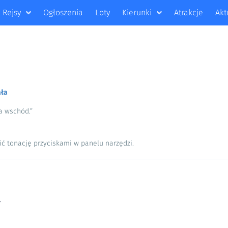
Rejsy
Ogłoszenia
Loty
Kierunki
Atrakcje
Akt
ała
na wschód.”
ić tonację przyciskami w panelu narzędzi.
.