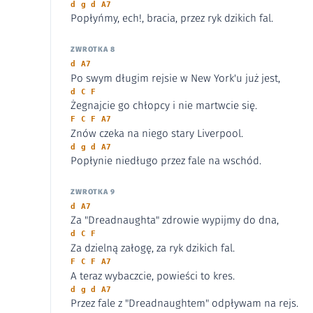
d g d A7
Popłyńmy, ech!, bracia, przez ryk dzikich fal.
ZWROTKA 8
d A7
Po swym długim rejsie w New York'u już jest,
d C F
Żegnajcie go chłopcy i nie martwcie się.
F C F A7
Znów czeka na niego stary Liverpool.
d g d A7
Popłynie niedługo przez fale na wschód.
ZWROTKA 9
d A7
Za "Dreadnaughta" zdrowie wypijmy do dna,
d C F
Za dzielną załogę, za ryk dzikich fal.
F C F A7
A teraz wybaczcie, powieści to kres.
d g d A7
Przez fale z "Dreadnaughtem" odpływam na rejs.