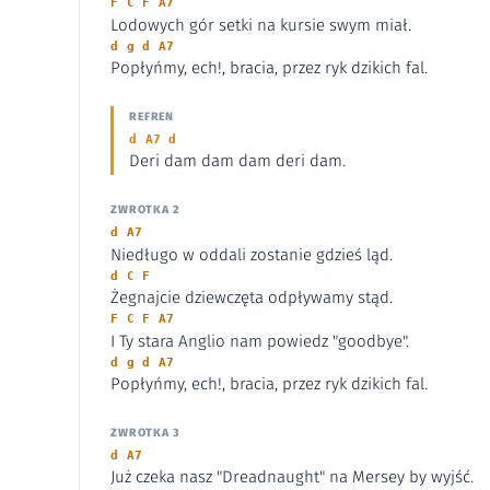
F C F A7
Lodowych gór setki na kursie swym miał.
d g d A7
Popłyńmy, ech!, bracia, przez ryk dzikich fal.
REFREN
d A7 d
Deri dam dam dam deri dam.
ZWROTKA 2
d A7
Niedługo w oddali zostanie gdzieś ląd.
d C F
Żegnajcie dziewczęta odpływamy stąd.
F C F A7
I Ty stara Anglio nam powiedz "goodbye".
d g d A7
Popłyńmy, ech!, bracia, przez ryk dzikich fal.
ZWROTKA 3
d A7
Już czeka nasz "Dreadnaught" na Mersey by wyjść.