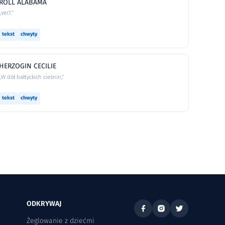
ROLL ALABAMA
„ver.1.”
tekst
chwyty
HERZOGIN CECILIE
„W dół bałtyckich cieśnin,”
tekst
chwyty
ODKRYWAJ
Żeglowanie z dziećmi