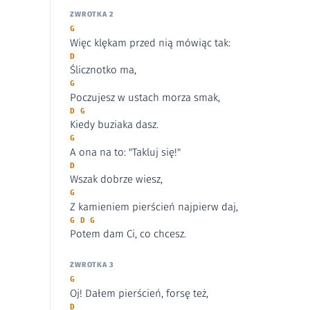
ZWROTKA 2
G
Więc klękam przed nią mówiąc tak:
D
Ślicznotko ma,
G
Poczujesz w ustach morza smak,
D G
Kiedy buziaka dasz.
G
A ona na to: "Takluj się!"
D
Wszak dobrze wiesz,
G
Z kamieniem pierścień najpierw daj,
G D G
Potem dam Ci, co chcesz.
ZWROTKA 3
G
Oj! Dałem pierścień, forsę też,
D