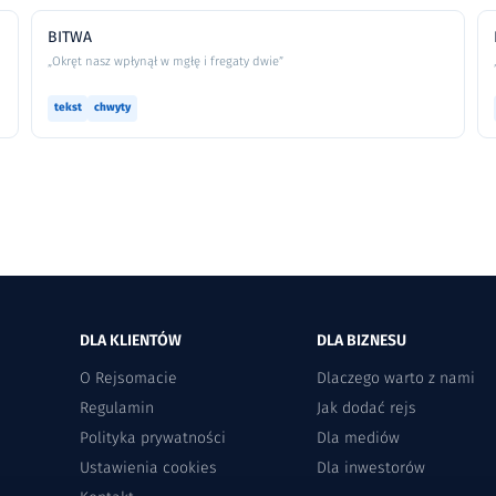
BITWA
„Okręt nasz wpłynął w mgłę i fregaty dwie”
tekst
chwyty
DLA KLIENTÓW
DLA BIZNESU
O Rejsomacie
Dlaczego warto z nami
Regulamin
Jak dodać rejs
Polityka prywatności
Dla mediów
Ustawienia cookies
Dla inwestorów