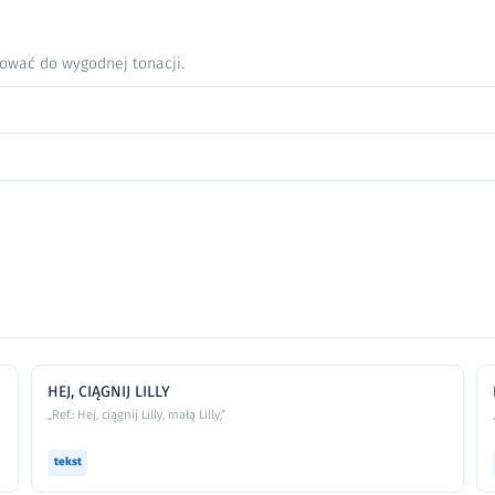
nować do wygodnej tonacji.
HEJ, CIĄGNIJ LILLY
„Ref.: Hej, ciągnij Lilly, małą Lilly,”
tekst