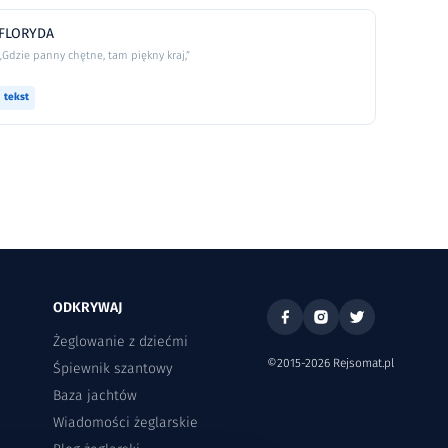
FLORYDA
„Gdzie panny chętne, tam piękny kraj,”
tekst
ODKRYWAJ
Żeglowanie z dziećmi
©2015-2026 Rejsomat.pl
Śpiewnik szantowy
Baza jachtów
Wiadomości żeglarskie