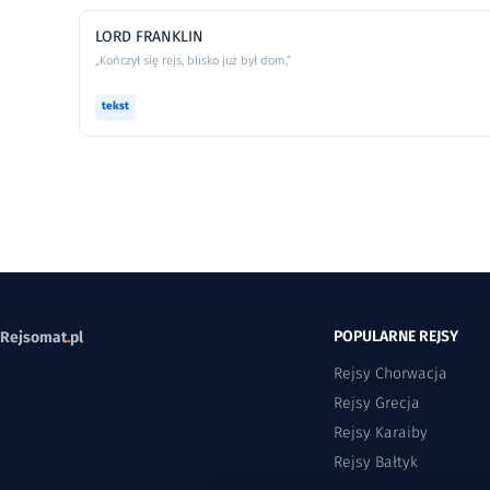
LORD FRANKLIN
„Kończył się rejs, blisko już był dom,”
tekst
POPULARNE REJSY
Rejsomat
.
pl
Rejsy Chorwacja
Rejsy Grecja
Rejsy Karaiby
Rejsy Bałtyk