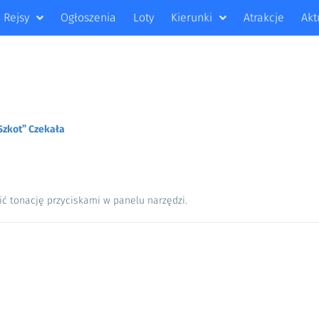
Rejsy
Ogłoszenia
Loty
Kierunki
Atrakcje
Akt
Szkot” Czekała
ić tonację przyciskami w panelu narzędzi.