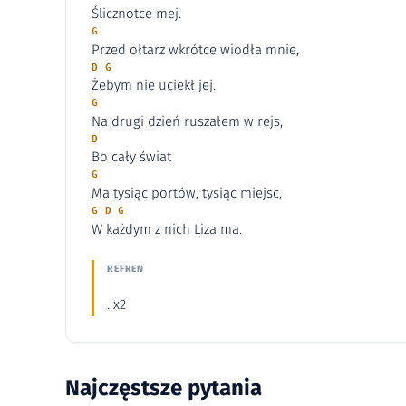
Ślicznotce mej.
G
Przed ołtarz wkrótce wiodła mnie,
D G
Żebym nie uciekł jej.
G
Na drugi dzień ruszałem w rejs,
D
Bo cały świat
G
Ma tysiąc portów, tysiąc miejsc,
G D G
W każdym z nich Liza ma.
REFREN
. x2
Najczęstsze pytania