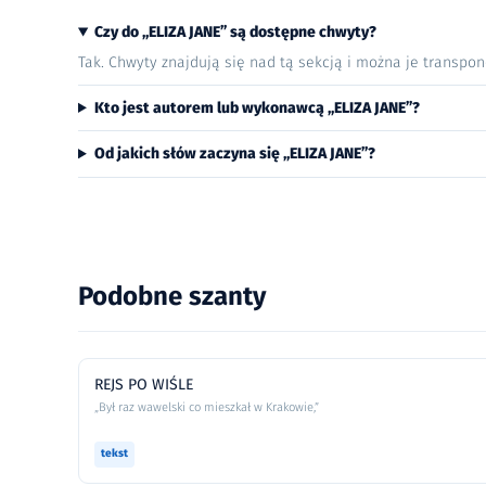
Czy do „ELIZA JANE” są dostępne chwyty?
Tak. Chwyty znajdują się nad tą sekcją i można je transpo
Kto jest autorem lub wykonawcą „ELIZA JANE”?
Od jakich słów zaczyna się „ELIZA JANE”?
Podobne szanty
REJS PO WIŚLE
„Był raz wawelski co mieszkał w Krakowie,”
tekst