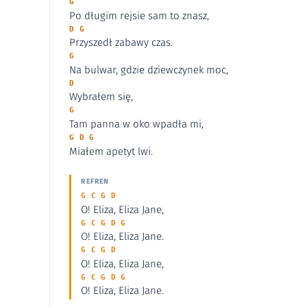
G
Po długim rejsie sam to znasz,
D G
Przyszedł zabawy czas.
G
Na bulwar, gdzie dziewczynek moc,
D
Wybrałem się,
G
Tam panna w oko wpadła mi,
G D G
Miałem apetyt lwi.
REFREN
G C G D
O! Eliza, Eliza Jane,
G C G D G
O! Eliza, Eliza Jane.
G C G D
O! Eliza, Eliza Jane,
G C G D G
O! Eliza, Eliza Jane.