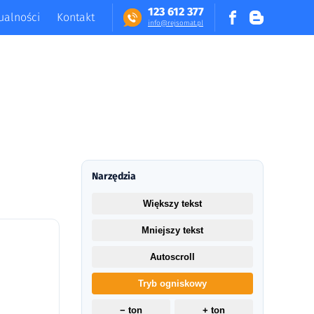
123 612 377
ualności
Kontakt
in​fo​@​​rej​somat​.​pl
Narzędzia
Większy tekst
Mniejszy tekst
Autoscroll
Tryb ogniskowy
− ton
+ ton