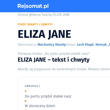
Strona główna
/
Szanty
/
ELIZA JANE
TEKST SZANTY I CHWYTY
ELIZA JANE
Wykonawca:
Mechanicy Shanty
Słowa:
Lech Klupś
,
Henryk „
Pierwsza linijka: „Do portu przybił statek nasz”
ELIZA JANE – tekst i chwyty
Akordy są przypisane do konkretnych linijek. Możesz zmien
ZWROTKA 1
G
Do portu przybił statek nasz
D
W słoneczny dzień.