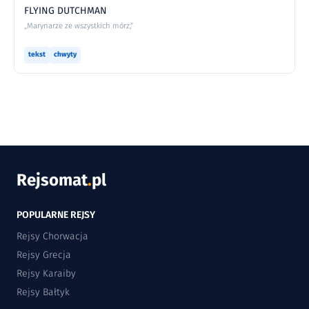
FLYING DUTCHMAN
„Marynarze ze wszystkich mórz,”
tekst
chwyty
Rejsomat
.
pl
POPULARNE REJSY
Rejsy Chorwacja
Rejsy Grecja
Rejsy Karaiby
Rejsy Bałtyk