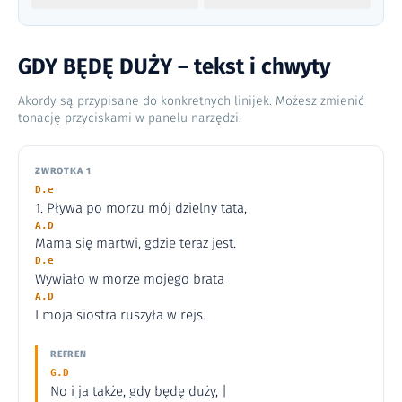
GDY BĘDĘ DUŻY – tekst i chwyty
Akordy są przypisane do konkretnych linijek. Możesz zmienić
tonację przyciskami w panelu narzędzi.
ZWROTKA 1
D.e
1. Pływa po morzu mój dzielny tata,
A.D
Mama się martwi, gdzie teraz jest.
D.e
Wywiało w morze mojego brata
A.D
I moja siostra ruszyła w rejs.
REFREN
G.D
No i ja także, gdy będę duży, |