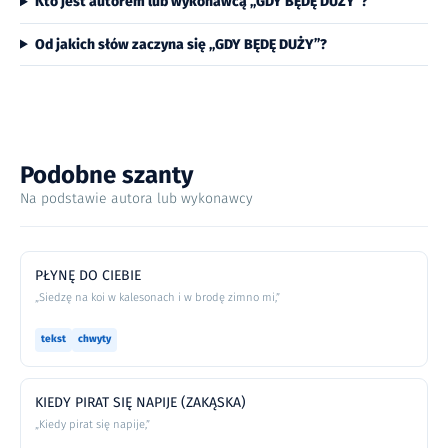
Kto jest autorem lub wykonawcą „GDY BĘDĘ DUŻY”?
Od jakich słów zaczyna się „GDY BĘDĘ DUŻY”?
Podobne szanty
Na podstawie autora lub wykonawcy
PŁYNĘ DO CIEBIE
„Siedzę na koi w kalesonach i w brodę zimno mi,”
tekst
chwyty
KIEDY PIRAT SIĘ NAPIJE (ZAKĄSKA)
„Kiedy pirat się napije,”