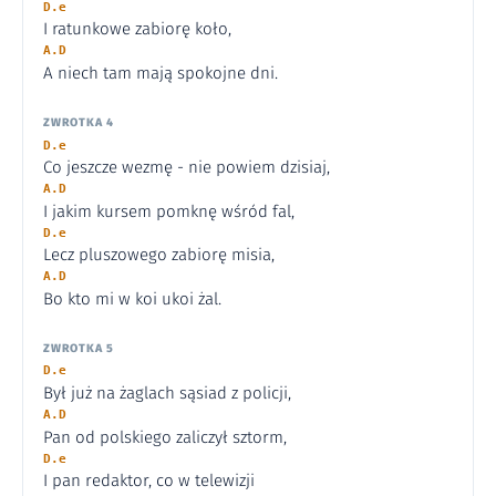
D.e
I ratunkowe zabiorę koło,
A.D
A niech tam mają spokojne dni.
ZWROTKA 4
D.e
Co jeszcze wezmę - nie powiem dzisiaj,
A.D
I jakim kursem pomknę wśród fal,
D.e
Lecz pluszowego zabiorę misia,
A.D
Bo kto mi w koi ukoi żal.
ZWROTKA 5
D.e
Był już na żaglach sąsiad z policji,
A.D
Pan od polskiego zaliczył sztorm,
D.e
I pan redaktor, co w telewizji