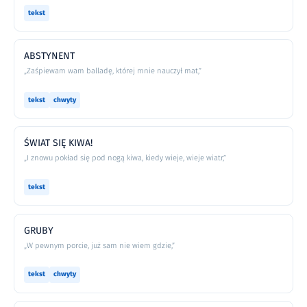
tekst
ABSTYNENT
„Zaśpiewam wam balladę, której mnie nauczył mat,”
tekst
chwyty
ŚWIAT SIĘ KIWA!
„I znowu pokład się pod nogą kiwa, kiedy wieje, wieje wiatr,”
tekst
GRUBY
„W pewnym porcie, już sam nie wiem gdzie,”
tekst
chwyty