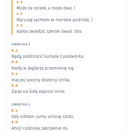
A.D
Może za roczek, a może dwa, |
G.D
Wyruszę jachtem w morskie podróże, |
A.D
Ażeby zwiedzić szeroki świat. |bis
ZWROTKA 2
D.e
Będą zazdrościć kumple z podwórka,
A.D
Kiedy w żeglarza przemienię się.
D.e
Inaczej spojrzy dozorcy córka,
A.D
Zaraz na lody zaprosi mnie.
ZWROTKA 3
D.e
Gdy oddam cumy, uniosę czoło,
A.D
Ahoj! rodzinka zakrzyknie mi.