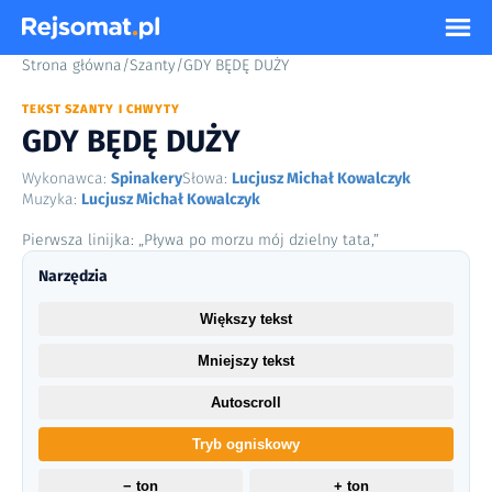
Strona główna
/
Szanty
/
GDY BĘDĘ DUŻY
TEKST SZANTY I CHWYTY
GDY BĘDĘ DUŻY
Wykonawca:
Spinakery
Słowa:
Lucjusz Michał Kowalczyk
Muzyka:
Lucjusz Michał Kowalczyk
Pierwsza linijka: „Pływa po morzu mój dzielny tata,”
Narzędzia
Większy tekst
Mniejszy tekst
Autoscroll
Tryb ogniskowy
− ton
+ ton