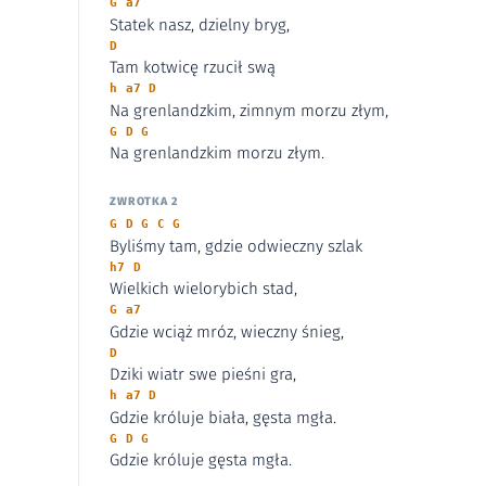
G a7
Statek nasz, dzielny bryg,
D
Tam kotwicę rzucił swą
h a7 D
Na grenlandzkim, zimnym morzu złym,
G D G
Na grenlandzkim morzu złym.
ZWROTKA 2
G D G C G
Byliśmy tam, gdzie odwieczny szlak
h7 D
Wielkich wielorybich stad,
G a7
Gdzie wciąż mróz, wieczny śnieg,
D
Dziki wiatr swe pieśni gra,
h a7 D
Gdzie króluje biała, gęsta mgła.
G D G
Gdzie króluje gęsta mgła.