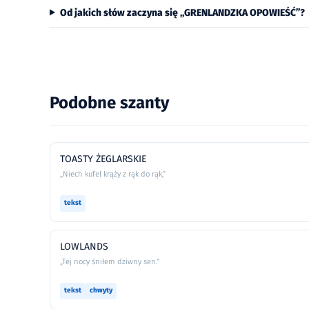
Od jakich słów zaczyna się „GRENLANDZKA OPOWIEŚĆ”?
Podobne szanty
TOASTY ŻEGLARSKIE
„Niech kufel krąży z rąk do rąk,”
tekst
LOWLANDS
„Tej nocy śniłem dziwny sen.”
tekst
chwyty