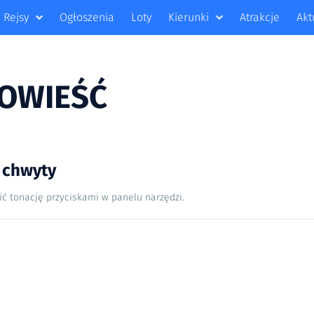
Rejsy
Ogłoszenia
Loty
Kierunki
Atrakcje
Akt
OWIEŚĆ
 chwyty
ić tonację przyciskami w panelu narzędzi.