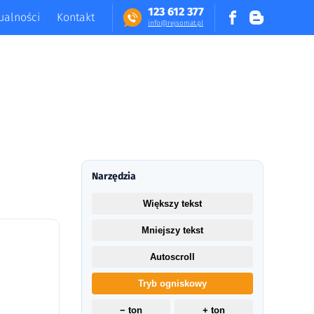
123 612 377
ualności
Kontakt
in​fo​@​​rej​somat​.​pl
Narzędzia
Większy tekst
Mniejszy tekst
Autoscroll
Tryb ogniskowy
− ton
+ ton