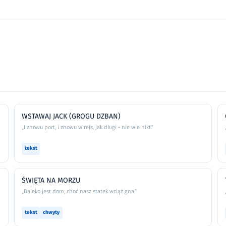
WSTAWAJ JACK (GROGU DZBAN)
„I znowu port, i znowu w rejs, jak długi - nie wie nikt.”
tekst
ŚWIĘTA NA MORZU
„Daleko jest dom, choć nasz statek wciąż gna.”
tekst
chwyty