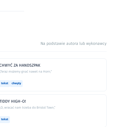
Na podstawie autora lub wykonawcy
CHWYĆ ZA HANDSZPAK
„Teraz możemy gnać nawet na Horn;”
tekst
chwyty
TIDDY HIGH-O!
„O, wracać nam trzeba do Bristol Town,”
tekst