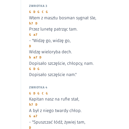
ZWROTKA 3
G D G C G
Wtem z masztu bosman sygnał śle,
h7 D
Przez lunetę patrząc tam.
G a7
- "Widzę go, widzę go,
D
Widzę wieloryba dech.
h a7 D
Dopisało szczęście, chłopcy, nam.
G D G
Dopisało szczęście nam."
ZWROTKA 4
G D G C G
Kapitan nasz na rufie stał,
h7 D
A był z niego twardy chłop.
G a7
- "Spuszczać łódź, żywiej tam,
D