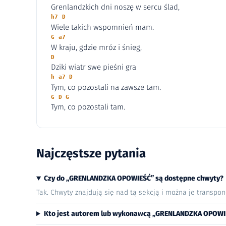
Grenlandzkich dni noszę w sercu ślad,
h7 D
Wiele takich wspomnień mam.
G a7
W kraju, gdzie mróz i śnieg,
D
Dziki wiatr swe pieśni gra
h a7 D
Tym, co pozostali na zawsze tam.
G D G
Tym, co pozostali tam.
Najczęstsze pytania
Czy do „GRENLANDZKA OPOWIEŚĆ” są dostępne chwyty?
Tak. Chwyty znajdują się nad tą sekcją i można je transpo
Kto jest autorem lub wykonawcą „GRENLANDZKA OPOWI