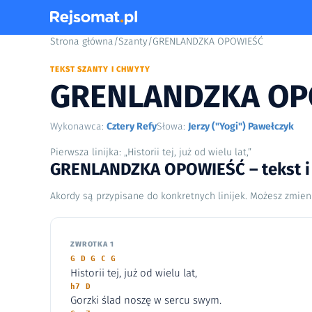
Strona główna
/
Szanty
/
GRENLANDZKA OPOWIEŚĆ
TEKST SZANTY I CHWYTY
GRENLANDZKA OP
Wykonawca:
Cztery Refy
Słowa:
Jerzy ("Yogi") Pawełczyk
Pierwsza linijka: „Historii tej, już od wielu lat,”
GRENLANDZKA OPOWIEŚĆ – tekst i
Akordy są przypisane do konkretnych linijek. Możesz zmien
ZWROTKA 1
G D G C G
Historii tej, już od wielu lat,
h7 D
Gorzki ślad noszę w sercu swym.