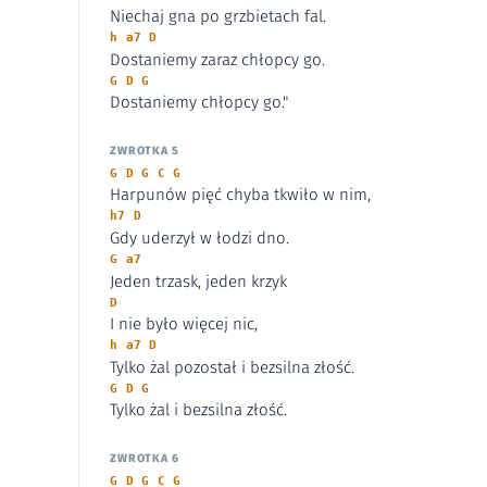
Niechaj gna po grzbietach fal.
h a7 D
Dostaniemy zaraz chłopcy go.
G D G
Dostaniemy chłopcy go."
ZWROTKA 5
G D G C G
Harpunów pięć chyba tkwiło w nim,
h7 D
Gdy uderzył w łodzi dno.
G a7
Jeden trzask, jeden krzyk
D
I nie było więcej nic,
h a7 D
Tylko żal pozostał i bezsilna złość.
G D G
Tylko żal i bezsilna złość.
ZWROTKA 6
G D G C G