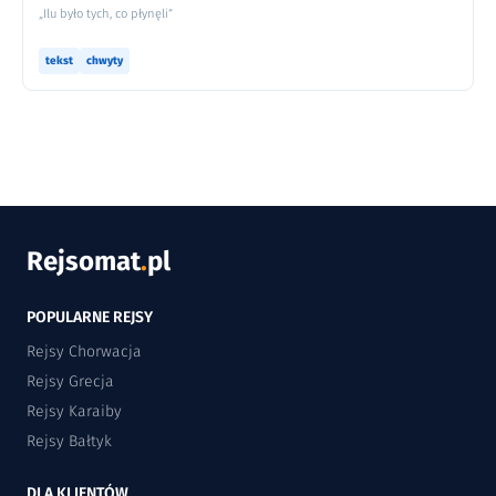
„Ilu było tych, co płynęli”
tekst
chwyty
Rejsomat
.
pl
POPULARNE REJSY
Rejsy Chorwacja
Rejsy Grecja
Rejsy Karaiby
Rejsy Bałtyk
DLA KLIENTÓW