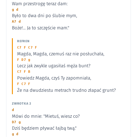
Wam przestrogę teraz dam:
g d
Było to dwa dni po ślubie mym,
A7 d
Boże!... Ja to szczęście mam."
REFREN
C7 F C7 F
Magda, Magda, czemuś raz nie posłuchała,
F D7 g
Lecz jak zwykle ugasiłaś męża bunt?
C7 F B
Powiedz Magda, czyś Ty zapomniała,
F C7 F
Że na dwudziestu metrach trudno złapać grunt?
ZWROTKA 2
d
Mówi do mnie: "Mietuś, wiesz co?
D7 g
Dziś będziem pływać łajbą twą."
g d