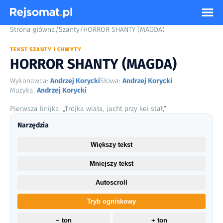
Strona główna
/
Szanty
/
HORROR SHANTY (MAGDA)
TEKST SZANTY I CHWYTY
HORROR SHANTY (MAGDA)
Wykonawca:
Andrzej Korycki
Słowa:
Andrzej Korycki
Muzyka:
Andrzej Korycki
Pierwsza linijka: „Trójka wiała, jacht przy kei stał,”
Narzędzia
Większy tekst
Mniejszy tekst
Autoscroll
Tryb ogniskowy
− ton
+ ton