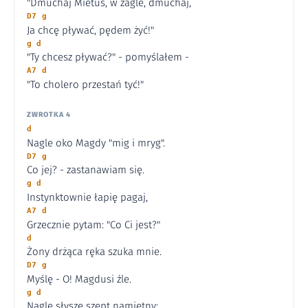
"Dmuchaj Mietuś, w żagle, dmuchaj,
D7 g
Ja chcę pływać, pędem żyć!"
g d
"Ty chcesz pływać?" - pomyślałem -
A7 d
"To cholero przestań tyć!"
ZWROTKA 4
d
Nagle oko Magdy "mig i mryg".
D7 g
Co jej? - zastanawiam się.
g d
Instynktownie łapię pagaj,
A7 d
Grzecznie pytam: "Co Ci jest?"
d
Żony drżąca ręka szuka mnie.
D7 g
Myślę - O! Magdusi źle.
g d
Nagle słyszę szept namiętny: