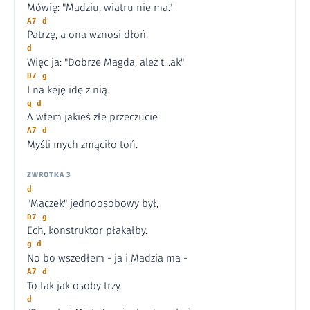
Mówię: "Madziu, wiatru nie ma."
A7 d
Patrzę, a ona wznosi dłoń.
d
Więc ja: "Dobrze Magda, ależ t...ak"
D7 g
I na keję idę z nią.
g d
A wtem jakieś złe przeczucie
A7 d
Myśli mych zmąciło toń.
ZWROTKA 3
d
"Maczek" jednoosobowy był,
D7 g
Ech, konstruktor płakałby.
g d
No bo wszedłem - ja i Madzia ma -
A7 d
To tak jak osoby trzy.
d