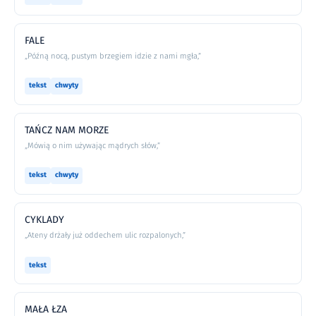
FALE
„Późną nocą, pustym brzegiem idzie z nami mgła,”
tekst
chwyty
TAŃCZ NAM MORZE
„Mówią o nim używając mądrych słów,”
tekst
chwyty
CYKLADY
„Ateny drżały już oddechem ulic rozpalonych,”
tekst
MAŁA ŁZA