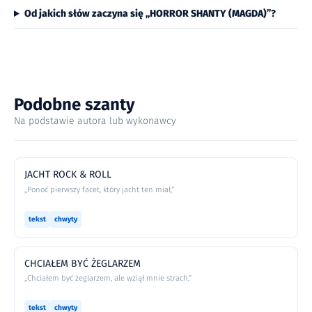
Od jakich słów zaczyna się „HORROR SHANTY (MAGDA)”?
Podobne szanty
Na podstawie autora lub wykonawcy
JACHT ROCK & ROLL
„Ponoć pierwszy facet, który jacht ten miał,”
tekst
chwyty
CHCIAŁEM BYĆ ŻEGLARZEM
„Chciałem być żeglarzem, ale wziął mnie strach,”
tekst
chwyty