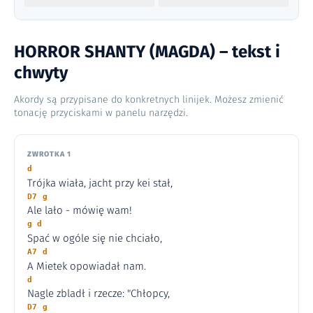
HORROR SHANTY (MAGDA) – tekst i
chwyty
Akordy są przypisane do konkretnych linijek. Możesz zmienić
tonację przyciskami w panelu narzędzi.
ZWROTKA 1
d
Trójka wiała, jacht przy kei stał,
D7 g
Ale lało - mówię wam!
g d
Spać w ogóle się nie chciało,
A7 d
A Mietek opowiadał nam.
d
Nagle zbladł i rzecze: "Chłopcy,
D7 g