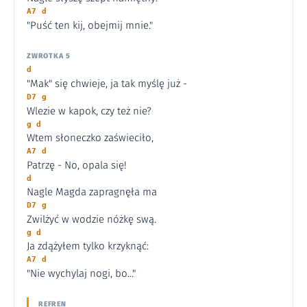
A7 d
"Puść ten kij, obejmij mnie."
ZWROTKA 5
d
"Mak" się chwieje, ja tak myślę już -
D7 g
Wlezie w kapok, czy też nie?
g d
Wtem słoneczko zaświeciło,
A7 d
Patrzę - No, opala się!
d
Nagle Magda zapragnęła ma
D7 g
Zwilżyć w wodzie nóżkę swą.
g d
Ja zdążyłem tylko krzyknąć:
A7 d
"Nie wychylaj nogi, bo..."
REFREN