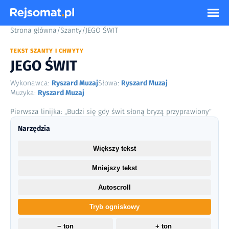
Strona główna
/
Szanty
/
JEGO ŚWIT
TEKST SZANTY I CHWYTY
JEGO ŚWIT
Wykonawca:
Ryszard Muzaj
Słowa:
Ryszard Muzaj
Muzyka:
Ryszard Muzaj
Pierwsza linijka: „Budzi się gdy świt słoną bryzą przyprawiony”
Narzędzia
Większy tekst
Mniejszy tekst
Autoscroll
Tryb ogniskowy
− ton
+ ton