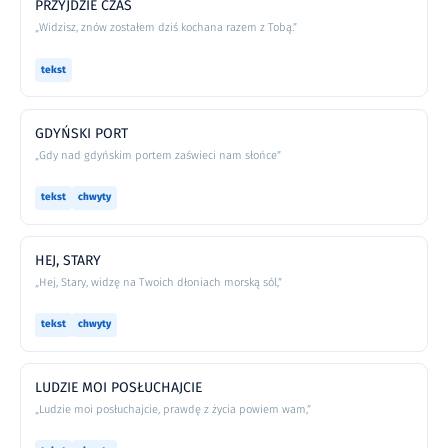
PRZYJDZIE CZAS
„Widzisz, znów zostałem dziś kochana razem z Tobą.”
tekst
GDYŃSKI PORT
„Gdy nad gdyńskim portem zaświeci nam słońce”
tekst
chwyty
HEJ, STARY
„Hej, Stary, widzę na Twoich dłoniach morską sól,”
tekst
chwyty
LUDZIE MOI POSŁUCHAJCIE
„Ludzie moi posłuchajcie, prawdę z życia powiem wam,”