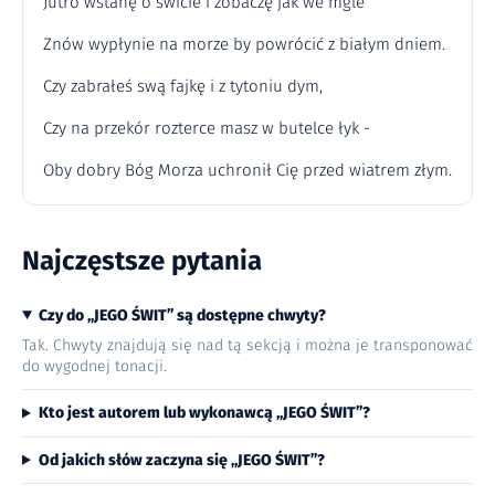
Jutro wstanę o świcie i zobaczę jak we mgle
Znów wypłynie na morze by powrócić z białym dniem.
Czy zabrałeś swą fajkę i z tytoniu dym,
Czy na przekór rozterce masz w butelce łyk -
Oby dobry Bóg Morza uchronił Cię przed wiatrem złym.
Najczęstsze pytania
Czy do „JEGO ŚWIT” są dostępne chwyty?
Tak. Chwyty znajdują się nad tą sekcją i można je transponować
do wygodnej tonacji.
Kto jest autorem lub wykonawcą „JEGO ŚWIT”?
Od jakich słów zaczyna się „JEGO ŚWIT”?