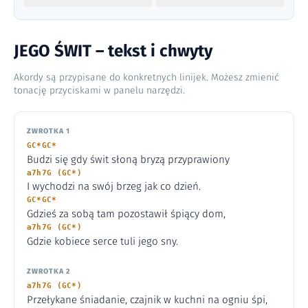
JEGO ŚWIT – tekst i chwyty
Akordy są przypisane do konkretnych linijek. Możesz zmienić
tonację przyciskami w panelu narzędzi.
ZWROTKA 1
GC*GC*
Budzi się gdy świt słoną bryzą przyprawiony
a7h7G (GC*)
I wychodzi na swój brzeg jak co dzień.
GC*GC*
Gdzieś za sobą tam pozostawił śpiący dom,
a7h7G (GC*)
Gdzie kobiece serce tuli jego sny.
ZWROTKA 2
a7h7G (GC*)
Przełykane śniadanie, czajnik w kuchni na ogniu śpi,