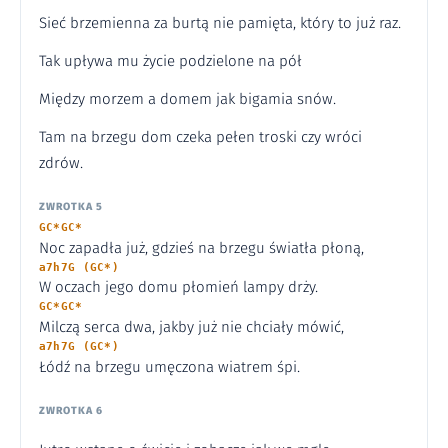
Sieć brzemienna za burtą nie pamięta, który to już raz.
Tak upływa mu życie podzielone na pół
Między morzem a domem jak bigamia snów.
Tam na brzegu dom czeka pełen troski czy wróci
zdrów.
ZWROTKA 5
GC*GC*
Noc zapadła już, gdzieś na brzegu światła płoną,
a7h7G (GC*)
W oczach jego domu płomień lampy drży.
GC*GC*
Milczą serca dwa, jakby już nie chciały mówić,
a7h7G (GC*)
Łódź na brzegu umęczona wiatrem śpi.
ZWROTKA 6