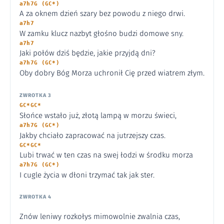
a7h7G (GC*)
A za oknem dzień szary bez powodu z niego drwi.
a7h7
W zamku klucz nazbyt głośno budzi domowe sny.
a7h7
Jaki połów dziś będzie, jakie przyjdą dni?
a7h7G (GC*)
Oby dobry Bóg Morza uchronił Cię przed wiatrem złym.
ZWROTKA 3
GC*GC*
Słońce wstało już, złotą lampą w morzu świeci,
a7h7G (GC*)
Jakby chciało zapracować na jutrzejszy czas.
GC*GC*
Lubi trwać w ten czas na swej łodzi w środku morza
a7h7G (GC*)
I cugle życia w dłoni trzymać tak jak ster.
ZWROTKA 4
Znów leniwy rozkołys mimowolnie zwalnia czas,