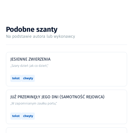
Podobne szanty
Na podstawie autora lub wykonawcy
JESIENNE ZWIERZENIA
„Szary dzień jak co dzień,”
tekst
chwyty
JUŻ PRZEMINĘŁY JEGO DNI (SAMOTNOŚĆ REJOWCA)
„W zapomnianym zaułku portu,”
tekst
chwyty