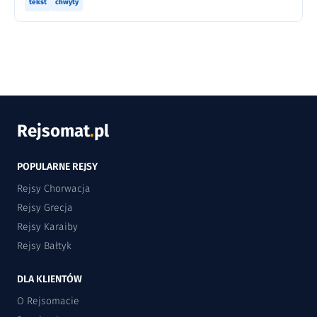
tekst
chwyty
Rejsomat
.
pl
POPULARNE REJSY
Rejsy Chorwacja
Rejsy Grecja
Rejsy Karaiby
Rejsy Bałtyk
DLA KLIENTÓW
O Rejsomacie