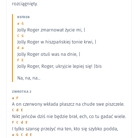
rozciągnięty.
REFREN
a G
Jolly Roger zmarnował życie mi, |
C G
Jolly Roger w hiszpańskiej tonie krwi, |
d a
Jolly Roger otuli was na dnie, |
F E
Jolly Roger, Roger, ukryjcie lepiej się! |bis
Na, na, na...
ZWROTKA 2
a F
A on czerwony wkłada płaszcz na chude swe piszczele.
C d E
Nikt jeńców dziś nie będzie brał, ech, co tu gadać wiele.
F C d E
I tylko szansę przeżyć ma ten, kto się szybko podda,
a G C d E