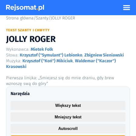
Strona główna
/
Szanty
/
JOLLY ROGER
TEKST SZANTY I CHWYTY
JOLLY ROGER
Wykonawca:
Mietek Folk
Słowa:
Krzysztof ("Symulant") Lebionko
,
Zbigniew Sieniawski
Muzyka:
Krzysztof ("Koń") Mikiciuk
,
Waldemar ("Kaczor")
Krasowski
Pierwsza linijka: „Śmiejesz się do mnie draniu, gdy brew
wznoszę swą do góry”
Narzędzia
Większy tekst
Mniejszy tekst
Autoscroll