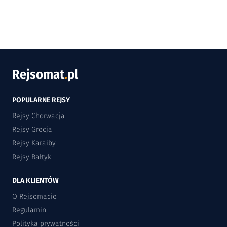
Rejsomat
.
pl
POPULARNE REJSY
Rejsy Chorwacja
Rejsy Grecja
Rejsy Karaiby
Rejsy Bałtyk
DLA KLIENTÓW
O Rejsomacie
Regulamin
Polityka prywatności