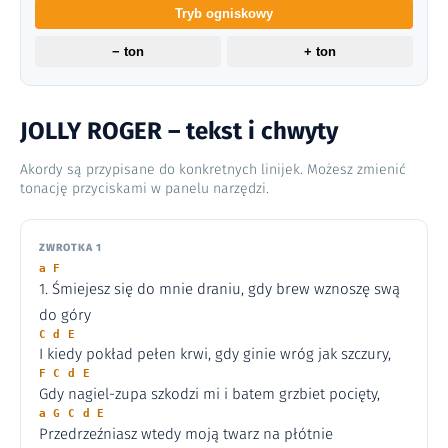
Tryb ogniskowy
− ton
+ ton
JOLLY ROGER – tekst i chwyty
Akordy są przypisane do konkretnych linijek. Możesz zmienić
tonację przyciskami w panelu narzędzi.
ZWROTKA 1
a F
1. Śmiejesz się do mnie draniu, gdy brew wznoszę swą
do góry
C d E
I kiedy pokład pełen krwi, gdy ginie wróg jak szczury,
F C d E
Gdy nagiel-zupa szkodzi mi i batem grzbiet pocięty,
a G C d E
Przedrzeźniasz wtedy moją twarz na płótnie