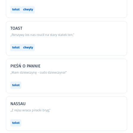
tekst
chwyty
TOAST
„Parszywy los nas rzucił na stary statek ten,”
tekst
chwyty
PIEŚŃ O PANNIE
„Mam dziewczynę - cudo dziewczyna!”
tekst
NASSAU
„Z rejsu wraca piracki bryg,”
tekst