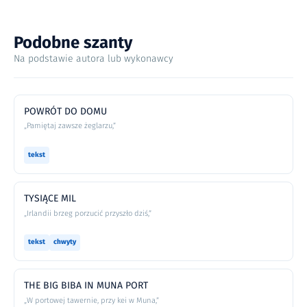
Podobne szanty
Na podstawie autora lub wykonawcy
POWRÓT DO DOMU
„Pamiętaj zawsze żeglarzu,”
tekst
TYSIĄCE MIL
„Irlandii brzeg porzucić przyszło dziś,”
tekst
chwyty
THE BIG BIBA IN MUNA PORT
„W portowej tawernie, przy kei w Muna,”