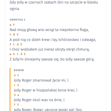
Gdy Jolly w czarnych szatach lśni na szczycie w blasku
ognia.
ZWROTKA 3
a F
Nad moją głową wisi wciąż ta niepokorna flaga,
C d E
A pod nią co dzień krew i łzy, tchórzostwo i odwaga,
F C d E
I choć widziałem już nieraz okryty okręt chmurą,
a G C d E
Z Jolly'm śmiejemy zawsze się, bo Jolly zawsze górą.
REFREN
a G
Jolly Roger zmarnował życie mi, |
C G
Jolly Roger w hiszpańskiej tonie krwi, |
d a
Jolly Roger otuli was na dnie, |
F E
Jolly Roger, Roger, ukryjcie lepiej się! |bis