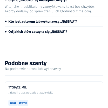
Czy do „NASSAU” są dostępne chwyty?
W tej chwili publikujemy zweryfikowany tekst bez chwytów.
Akordy dodamy po sprawdzeniu ich zgodności z melodią.
Kto jest autorem lub wykonawcą „NASSAU”?
Od jakich słów zaczyna się „NASSAU”?
Podobne szanty
Na podstawie autora lub wykonawcy
TYSIĄCE MIL
„Irlandii brzeg porzucić przyszło dziś,”
tekst
chwyty