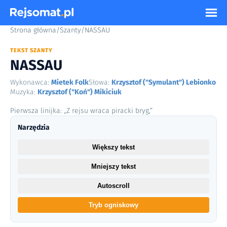
Strona główna
/
Szanty
/
NASSAU
TEKST SZANTY
NASSAU
Wykonawca:
Mietek Folk
Słowa:
Krzysztof ("Symulant") Lebionko
Muzyka:
Krzysztof ("Koń") Mikiciuk
Pierwsza linijka: „Z rejsu wraca piracki bryg,”
Narzędzia
Większy tekst
Mniejszy tekst
Autoscroll
Tryb ogniskowy