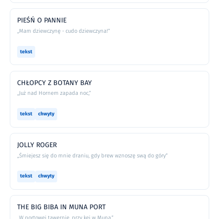
PIEŚŃ O PANNIE
„Mam dziewczynę - cudo dziewczyna!”
tekst
CHŁOPCY Z BOTANY BAY
„Już nad Hornem zapada noc,”
tekst
chwyty
JOLLY ROGER
„Śmiejesz się do mnie draniu, gdy brew wznoszę swą do góry”
tekst
chwyty
THE BIG BIBA IN MUNA PORT
„W portowej tawernie, przy kei w Muna,”