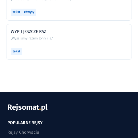
tekst
chwyty
WYPIJ JESZCZE RAZ
„Wyszliśmy razem John i ja,”
tekst
Rejsomat
.
pl
POPULARNE REJSY
Rejsy Chorwacja