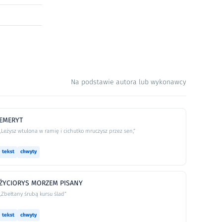
Na podstawie autora lub wykonawcy
EMERYT
„Leżysz wtulona w ramię i cichutko mruczysz przez sen,”
tekst
chwyty
ŻYCIORYS MORZEM PISANY
„Zbełtany śrubą kursu ślad”
tekst
chwyty