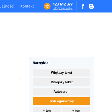
123 612 377
ualności
Kontakt
in​fo​@​​rej​somat​.​pl
Narzędzia
Większy tekst
Mniejszy tekst
Autoscroll
Tryb ogniskowy
− ton
+ ton