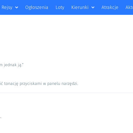
Rejsy
Ogłoszenia
Loty
Kierunki
Atrakcje
Akt
m jednak ją.”
ić tonację przyciskami w panelu narzędzi.
.