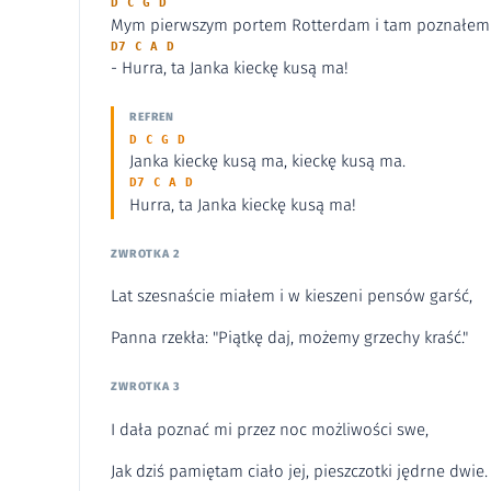
D C G D
Mym pierwszym portem Rotterdam i tam poznałem 
D7 C A D
- Hurra, ta Janka kieckę kusą ma!
REFREN
D C G D
Janka kieckę kusą ma, kieckę kusą ma.
D7 C A D
Hurra, ta Janka kieckę kusą ma!
ZWROTKA 2
Lat szesnaście miałem i w kieszeni pensów garść,
Panna rzekła: "Piątkę daj, możemy grzechy kraść."
ZWROTKA 3
I dała poznać mi przez noc możliwości swe,
Jak dziś pamiętam ciało jej, pieszczotki jędrne dwie.