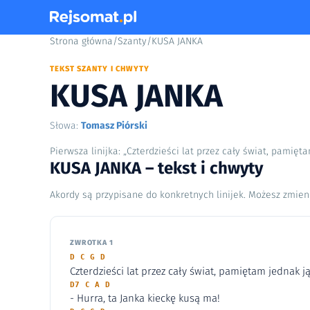
Strona główna
/
Szanty
/
KUSA JANKA
TEKST SZANTY I CHWYTY
KUSA JANKA
Słowa:
Tomasz Piórski
Pierwsza linijka: „Czterdzieści lat przez cały świat, pamięta
KUSA JANKA – tekst i chwyty
Akordy są przypisane do konkretnych linijek. Możesz zmien
ZWROTKA 1
D C G D
Czterdzieści lat przez cały świat, pamiętam jednak ją
D7 C A D
- Hurra, ta Janka kieckę kusą ma!