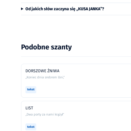
Od jakich słów zaczyna się „KUSA JANKA”?
Podobne szanty
DORSZOWE ŻNIWA
„Koniec dnia srebrem lśni,”
tekst
LIST
„Dwa porty za nami krążył”
tekst