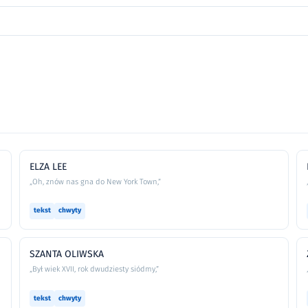
ELZA LEE
„Oh, znów nas gna do New York Town,”
tekst
chwyty
SZANTA OLIWSKA
„Był wiek XVII, rok dwudziesty siódmy,”
tekst
chwyty