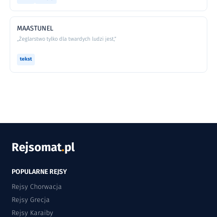
MAASTUNEL
„Żeglarstwo tylko dla twardych ludzi jest,”
tekst
Rejsomat
.
pl
POPULARNE REJSY
Rejsy Chorwacja
Rejsy Grecja
Rejsy Karaiby