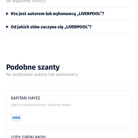
do wygodnej tonacji.
Kto jest autorem lub wykonawcą „LIVERPOOL”?
Od jakich słów zaczyna się „LIVERPOOL”?
Podobne szanty
Na podstawie autora lub wykonawcy
KAPITAN HAYES
„Był to normalny dzień, cholerny skwar,”
tekst
LODY GRENLANDII