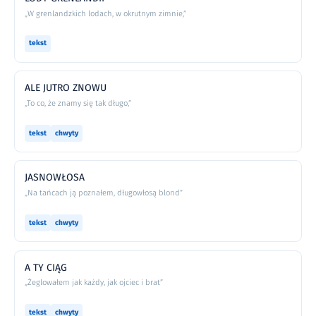
„W grenlandzkich lodach, w okrutnym zimnie,”
tekst
ALE JUTRO ZNOWU
„To co, że znamy się tak długo,”
tekst
chwyty
JASNOWŁOSA
„Na tańcach ją poznałem, długowłosą blond”
tekst
chwyty
A TY CIĄG
„Żeglowałem jak każdy, jak ojciec i brat”
tekst
chwyty