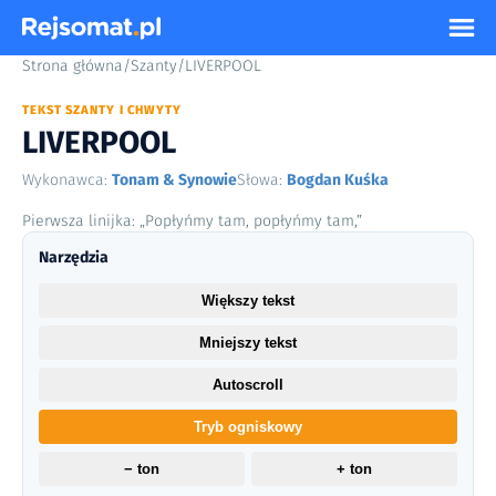
Strona główna
/
Szanty
/
LIVERPOOL
TEKST SZANTY I CHWYTY
LIVERPOOL
Wykonawca:
Tonam & Synowie
Słowa:
Bogdan Kuśka
Pierwsza linijka: „Popłyńmy tam, popłyńmy tam,”
Narzędzia
Większy tekst
Mniejszy tekst
Autoscroll
Tryb ogniskowy
− ton
+ ton