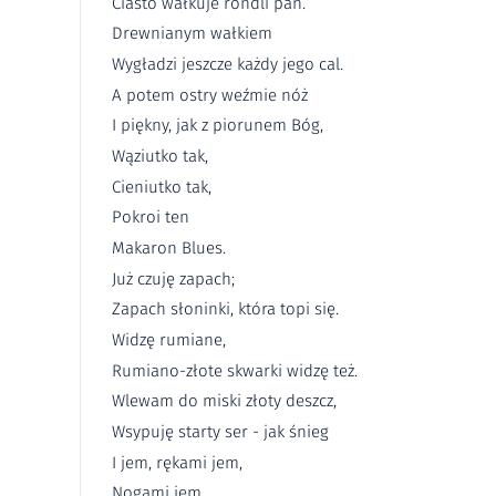
Ciasto wałkuje rondli pan.
Drewnianym wałkiem
Wygładzi jeszcze każdy jego cal.
A potem ostry weźmie nóż
I piękny, jak z piorunem Bóg,
Wąziutko tak,
Cieniutko tak,
Pokroi ten
Makaron Blues.
Już czuję zapach;
Zapach słoninki, która topi się.
Widzę rumiane,
Rumiano-złote skwarki widzę też.
Wlewam do miski złoty deszcz,
Wsypuję starty ser - jak śnieg
I jem, rękami jem,
Nogami jem,