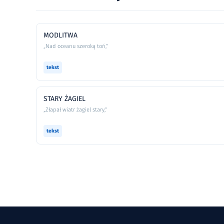
MODLITWA
„Nad oceanu szeroką toń,”
tekst
STARY ŻAGIEL
„Złapał wiatr żagiel stary,”
tekst