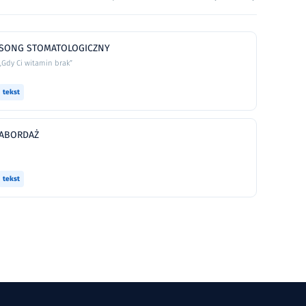
SONG STOMATOLOGICZNY
„Gdy Ci witamin brak”
tekst
ABORDAŻ
tekst