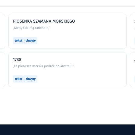
PIOSENKA SZAMANA MORSKIEGO
„Kiedy foki rżą radośnie,”
tekst
chwyty
1788
„Ta pierwsza morska podróż do Australii!”
tekst
chwyty