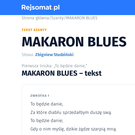
Strona główna
/
Szanty
/
MAKARON BLUES
TEKST SZANTY
MAKARON BLUES
Słowa:
Zbigniew Studziński
Pierwsza linijka: „To będzie danie,”
MAKARON BLUES – tekst
ZWROTKA 1
To będzie danie,
Za które diabłu sprzedałbym duszę swą.
To będzie danie;
Gdy o nim myślę, dzikie żądze szarpią mną.