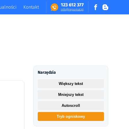
123 612 377
ualności
Kontakt
in​fo​@​​rej​somat​.​pl
Narzędzia
Większy tekst
Mniejszy tekst
Autoscroll
Tryb ogniskowy