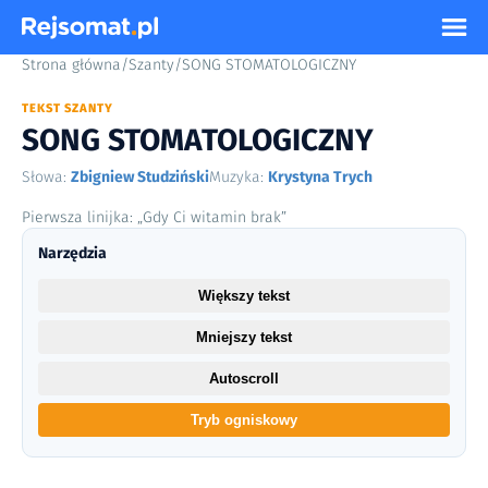
Strona główna
/
Szanty
/
SONG STOMATOLOGICZNY
TEKST SZANTY
SONG STOMATOLOGICZNY
Słowa:
Zbigniew Studziński
Muzyka:
Krystyna Trych
Pierwsza linijka: „Gdy Ci witamin brak”
Narzędzia
Większy tekst
Mniejszy tekst
Autoscroll
Tryb ogniskowy