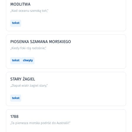
MODLITWA
„Nad oceanu szeroką toń,”
tekst
PIOSENKA SZAMANA MORSKIEGO
„Kiedy foki rżą radośnie,”
tekst
chwyty
STARY ŻAGIEL
„Złapał wiatr żagiel stary,”
tekst
1788
„Ta pierwsza morska podróż do Australii!”