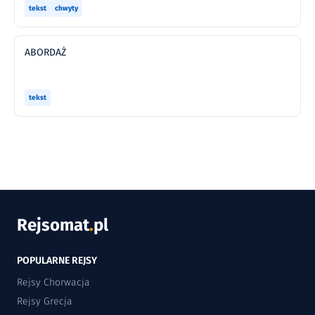
tekst
chwyty
ABORDAŻ
tekst
Rejsomat
.
pl
POPULARNE REJSY
Rejsy Chorwacja
Rejsy Grecja