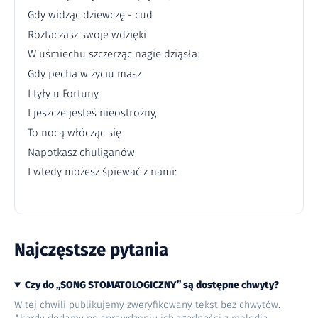
Gdy widząc dziewczę - cud
Roztaczasz swoje wdzięki
W uśmiechu szczerząc nagie dziąsła:
Gdy pecha w życiu masz
I tyły u Fortuny,
I jeszcze jesteś nieostrożny,
To nocą włócząc się
Napotkasz chuliganów
I wtedy możesz śpiewać z nami:
Najczęstsze pytania
Czy do „SONG STOMATOLOGICZNY” są dostępne chwyty?
W tej chwili publikujemy zweryfikowany tekst bez chwytów.