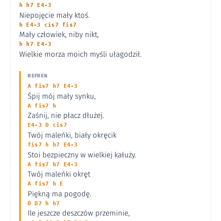
h h7 E4-3
Niepojęcie mały ktoś.
h E4-3 cis7 fis7
Mały człowiek, niby nikt,
h h7 E4-3
Wielkie morza moich myśli ułagodził.
REFREN
A fis7 h7 E4-3
Śpij mój mały synku,
A fis7 h
Zaśnij, nie płacz dłużej.
E4-3 D cis7
Twój maleńki, biały okręcik
fis7 h h7 E4-3
Stoi bezpieczny w wielkiej kałuży.
A fis7 h7 E4-3
Twój maleńki okręt
A fis7 h E
Piękną ma pogodę.
D D7 h h7
Ile jeszcze deszczów przeminie,