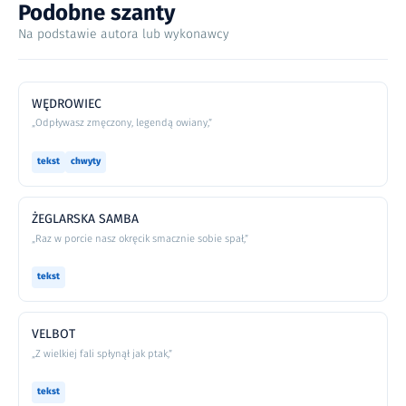
Podobne szanty
Na podstawie autora lub wykonawcy
WĘDROWIEC
„Odpływasz zmęczony, legendą owiany,”
tekst
chwyty
ŻEGLARSKA SAMBA
„Raz w porcie nasz okręcik smacznie sobie spał,”
tekst
VELBOT
„Z wielkiej fali spłynął jak ptak,”
tekst