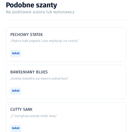
Podobne szanty
Na podstawie autora lub wykonawcy
PECHOWY STATEK
„Piękna była pogoda, czas wypłynąć na morze,”
tekst
BAWEŁNIANY BLUES
„Krzewy bawełny już dawno pokrył kurz,”
tekst
CUTTY SARK
„Z Szanghaju wyszły statki dwa,”
tekst