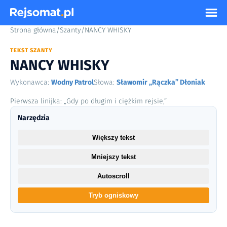
Strona główna
/
Szanty
/
NANCY WHISKY
TEKST SZANTY
NANCY WHISKY
Wykonawca:
Wodny Patrol
Słowa:
Sławomir „Rączka” Dłoniak
Pierwsza linijka: „Gdy po długim i ciężkim rejsie,”
Narzędzia
Większy tekst
Mniejszy tekst
Autoscroll
Tryb ogniskowy