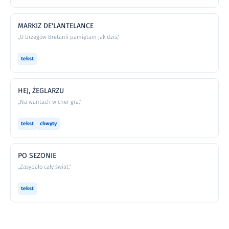
MARKIZ DE'LANTELANCE
„U brzegów Bretanii pamiętam jak dziś,”
tekst
HEJ, ŻEGLARZU
„Na wantach wicher gra,”
tekst
chwyty
PO SEZONIE
„Zasypało cały świat,”
tekst