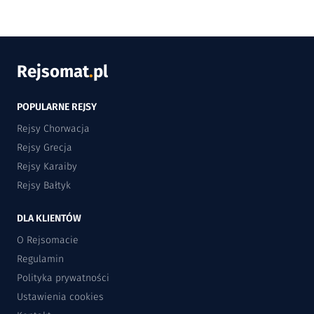
Rejsomat
.
pl
POPULARNE REJSY
Rejsy Chorwacja
Rejsy Grecja
Rejsy Karaiby
Rejsy Bałtyk
DLA KLIENTÓW
O Rejsomacie
Regulamin
Polityka prywatności
Ustawienia cookies