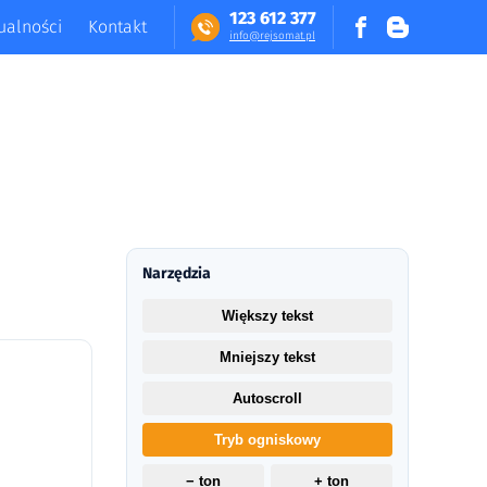
123 612 377
ualności
Kontakt
in​fo​@​​rej​somat​.​pl
Narzędzia
Większy tekst
Mniejszy tekst
Autoscroll
Tryb ogniskowy
− ton
+ ton