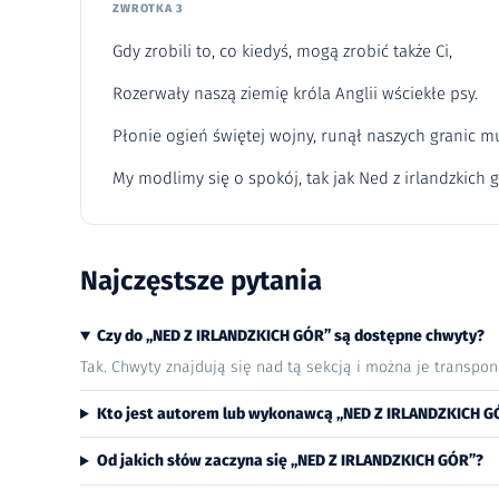
ZWROTKA 3
Gdy zrobili to, co kiedyś, mogą zrobić także Ci,
Rozerwały naszą ziemię króla Anglii wściekłe psy.
Płonie ogień świętej wojny, runął naszych granic mu
My modlimy się o spokój, tak jak Ned z irlandzkich g
Najczęstsze pytania
Czy do „NED Z IRLANDZKICH GÓR” są dostępne chwyty?
Tak. Chwyty znajdują się nad tą sekcją i można je transpo
Kto jest autorem lub wykonawcą „NED Z IRLANDZKICH G
Od jakich słów zaczyna się „NED Z IRLANDZKICH GÓR”?