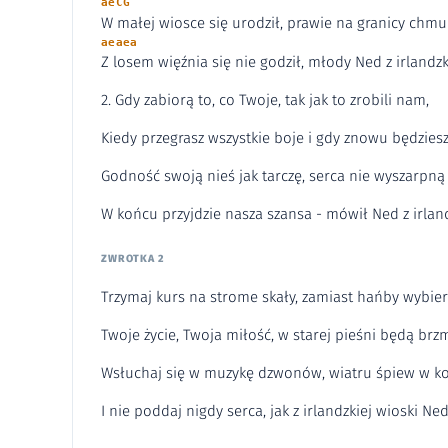
aeCG
W małej wiosce się urodził, prawie na granicy chmu
aeaea
Z losem więźnia się nie godził, młody Ned z irlandzk
2. Gdy zabiorą to, co Twoje, tak jak to zrobili nam,
Kiedy przegrasz wszystkie boje i gdy znowu będzies
Godność swoją nieś jak tarczę, serca nie wyszarpną 
W końcu przyjdzie nasza szansa - mówił Ned z irland
ZWROTKA 2
Trzymaj kurs na strome skały, zamiast hańby wybier
Twoje życie, Twoja miłość, w starej pieśni będą brzm
Wsłuchaj się w muzykę dzwonów, wiatru śpiew w k
I nie poddaj nigdy serca, jak z irlandzkiej wioski Ned