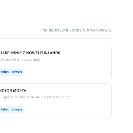
Na podstawie autora lub wykonawcy
HARPUNNIK Z NOWEJ FUNLANDII
„Cygański trucht przez siną,”
tekst
chwyty
KOLOR MORZA
„Ciągle w dół, tam gdzie się bielą kończy mapa,”
tekst
chwyty