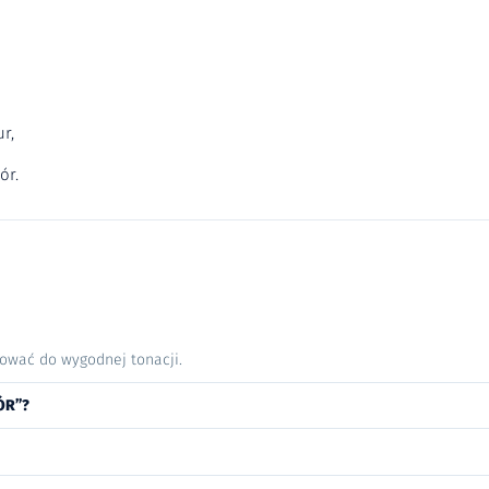
r,
ór.
nować do wygodnej tonacji.
ÓR”?