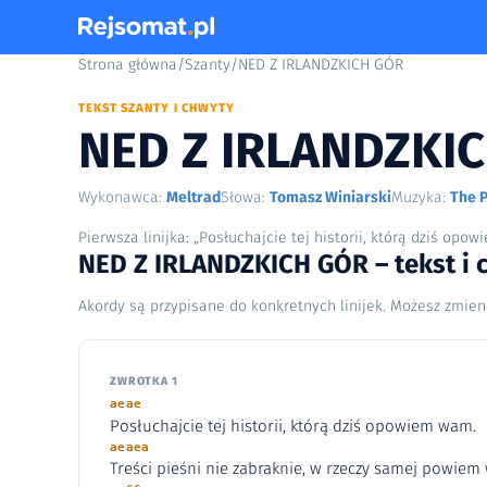
Strona główna
/
Szanty
/
NED Z IRLANDZKICH GÓR
TEKST SZANTY I CHWYTY
NED Z IRLANDZKI
Wykonawca:
Meltrad
Słowa:
Tomasz Winiarski
Muzyka:
The 
Pierwsza linijka: „Posłuchajcie tej historii, którą dziś opo
NED Z IRLANDZKICH GÓR – tekst i 
Akordy są przypisane do konkretnych linijek. Możesz zmien
ZWROTKA 1
aeae
Posłuchajcie tej historii, którą dziś opowiem wam.
aeaea
Treści pieśni nie zabraknie, w rzeczy samej powiem