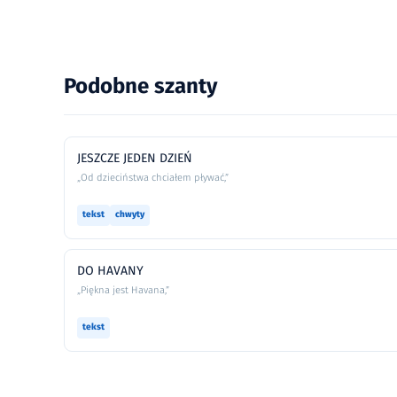
Podobne szanty
JESZCZE JEDEN DZIEŃ
„Od dzieciństwa chciałem pływać,”
tekst
chwyty
DO HAVANY
„Piękna jest Havana,”
tekst