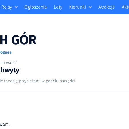
Rejsy
Ogłoszenia
Loty
Kierunki
Atrakcje
Akt
CH GÓR
Pogues
wiem wam.”
chwyty
ić tonację przyciskami w panelu narzędzi.
 wam.