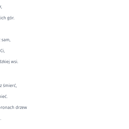
r,
ich gór.
z sam,
Ci,
zkiej wsi.
z śmierć,
ieć.
oronach drzew
.