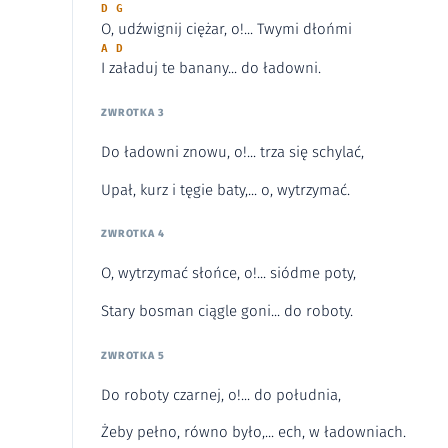
D G
O, udźwignij ciężar, o!... Twymi dłońmi
A D
I załaduj te banany... do ładowni.
ZWROTKA 3
Do ładowni znowu, o!... trza się schylać,
Upał, kurz i tęgie baty,... o, wytrzymać.
ZWROTKA 4
O, wytrzymać słońce, o!... siódme poty,
Stary bosman ciągle goni... do roboty.
ZWROTKA 5
Do roboty czarnej, o!... do południa,
Żeby pełno, równo było,... ech, w ładowniach.