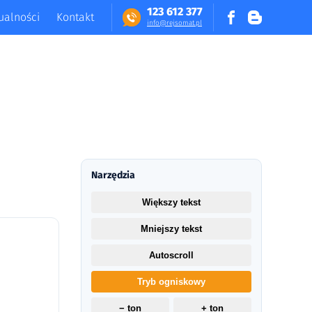
123 612 377
ualności
Kontakt
in​fo​@​​rej​somat​.​pl
Narzędzia
Większy tekst
Mniejszy tekst
Autoscroll
Tryb ogniskowy
− ton
+ ton