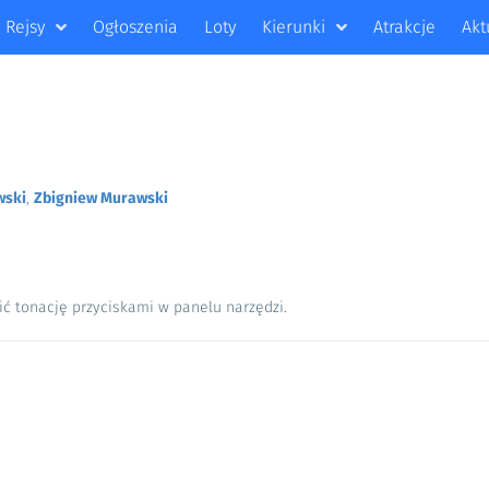
Rejsy
Ogłoszenia
Loty
Kierunki
Atrakcje
Akt
wski
,
Zbigniew Murawski
ić tonację przyciskami w panelu narzędzi.