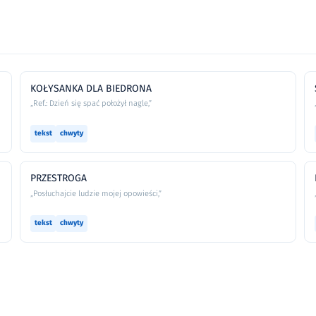
KOŁYSANKA DLA BIEDRONA
„Ref.: Dzień się spać położył nagle,”
tekst
chwyty
PRZESTROGA
„Posłuchajcie ludzie mojej opowieści,”
tekst
chwyty