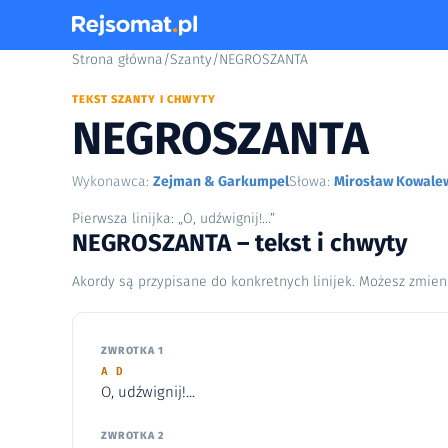
Strona główna
/
Szanty
/
NEGROSZANTA
TEKST SZANTY I CHWYTY
NEGROSZANTA
Wykonawca:
Zejman & Garkumpel
Słowa:
Mirosław Kowale
Pierwsza linijka: „O, udźwignij!...”
NEGROSZANTA – tekst i chwyty
Akordy są przypisane do konkretnych linijek. Możesz zmien
ZWROTKA 1
A D
O, udźwignij!...
ZWROTKA 2