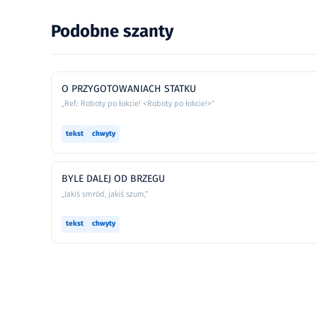
Podobne szanty
O PRZYGOTOWANIACH STATKU
„Ref.: Roboty po łokcie! <Roboty po łokcie!>”
tekst
chwyty
BYLE DALEJ OD BRZEGU
„Jakiś smród, jakiś szum,”
tekst
chwyty