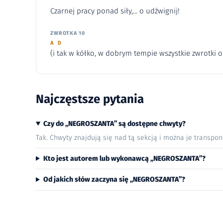
Czarnej pracy ponad siły,... o udźwignij!
ZWROTKA 10
A D
(i tak w kółko, w dobrym tempie wszystkie zwrotki 
Najczęstsze pytania
Czy do „NEGROSZANTA” są dostępne chwyty?
Tak. Chwyty znajdują się nad tą sekcją i można je transpo
Kto jest autorem lub wykonawcą „NEGROSZANTA”?
Od jakich słów zaczyna się „NEGROSZANTA”?