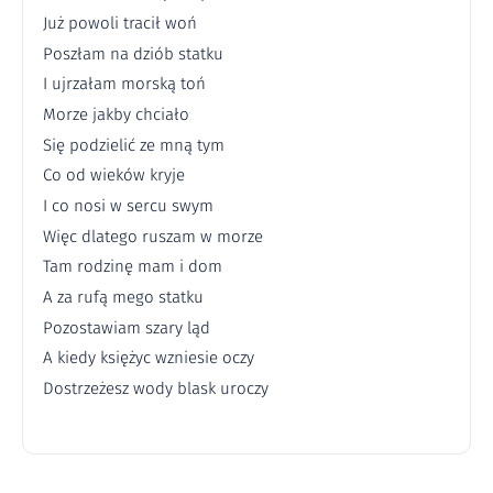
Już powoli tracił woń
Poszłam na dziób statku
I ujrzałam morską toń
Morze jakby chciało
Się podzielić ze mną tym
Co od wieków kryje
I co nosi w sercu swym
Więc dlatego ruszam w morze
Tam rodzinę mam i dom
A za rufą mego statku
Pozostawiam szary ląd
A kiedy księżyc wzniesie oczy
Dostrzeżesz wody blask uroczy