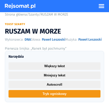
Strona główna
/
Szanty
/
RUSZAM W MORZE
TEKST SZANTY
RUSZAM W MORZE
Wykonawca:
DNA
Słowa:
Paweł Leszoski
Muzyka:
Paweł Leszoski
Pierwsza linijka: „Ranek był pochmurny”
Narzędzia
Większy tekst
Mniejszy tekst
Autoscroll
Tryb ogniskowy