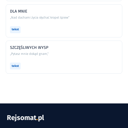
DLA MNIE
„Nad dachami życia słychać kropel śpiew”
tekst
SZCZĘŚLIWYCH WYSP
„Pytasz mnie dokąd gnam,”
tekst
Rejsomat
.
pl