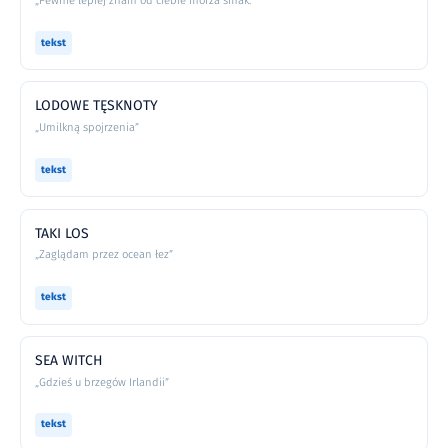
„Pewnie lepiej znam od ciebie morza smak.”
tekst
LODOWE TĘSKNOTY
„Umilkną spojrzenia”
tekst
TAKI LOS
„Zaglądam przez ocean łez”
tekst
SEA WITCH
„Gdzieś u brzegów Irlandii”
tekst