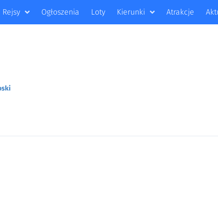
Rejsy
Ogłoszenia
Loty
Kierunki
Atrakcje
Akt
oski