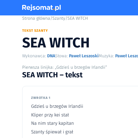
Strona główna
/
Szanty
/
SEA WITCH
TEKST SZANTY
SEA WITCH
Wykonawca:
DNA
Słowa:
Paweł Leszoski
Muzyka:
Paweł Lesz
Pierwsza linijka: „Gdzieś u brzegów Irlandii”
SEA WITCH – tekst
ZWROTKA 1
Gdzieś u brzegów Irlandii
Kliper przy kei stał
Na nim stary kapitan
Szanty śpiewał i grał