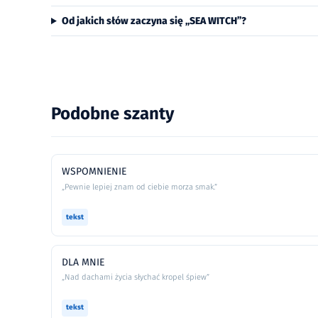
Od jakich słów zaczyna się „SEA WITCH”?
Podobne szanty
WSPOMNIENIE
„Pewnie lepiej znam od ciebie morza smak.”
tekst
DLA MNIE
„Nad dachami życia słychać kropel śpiew”
tekst