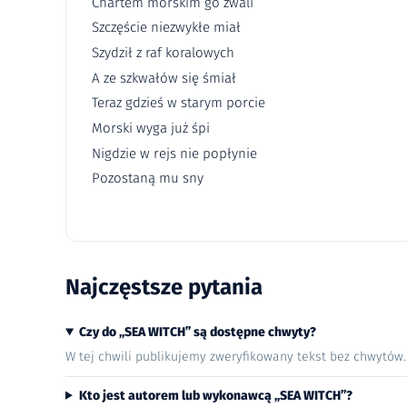
Chartem morskim go zwali
Szczęście niezwykłe miał
Szydził z raf koralowych
A ze szkwałów się śmiał
Teraz gdzieś w starym porcie
Morski wyga już śpi
Nigdzie w rejs nie popłynie
Pozostaną mu sny
Najczęstsze pytania
Czy do „SEA WITCH” są dostępne chwyty?
W tej chwili publikujemy zweryfikowany tekst bez chwytów
Kto jest autorem lub wykonawcą „SEA WITCH”?