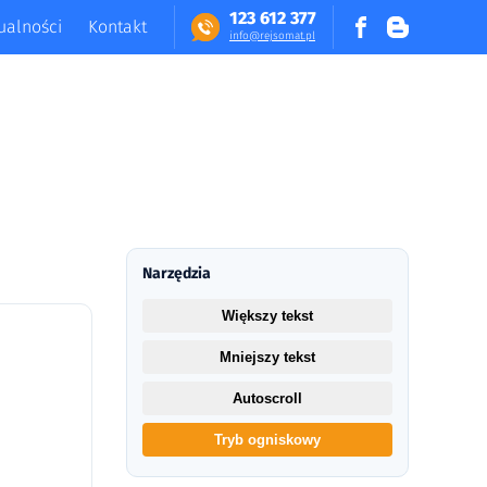
123 612 377
ualności
Kontakt
in​fo​@​​rej​somat​.​pl
Narzędzia
Większy tekst
Mniejszy tekst
Autoscroll
Tryb ogniskowy