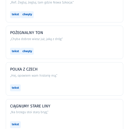
„Ref.: Żegluj, żegluj, tam gdzie Nowa Szkocja.”
tekst
chwyty
POŻEGNALNY TON
„Chyba dobrze wiesz już, jaką z dróg”
tekst
chwyty
POLKA Z CZECH
„Hej, opowiem wam historię mą,”
tekst
CIĄGNIJMY STARE LINY
„Na brzegu stoi stary bryg,”
tekst