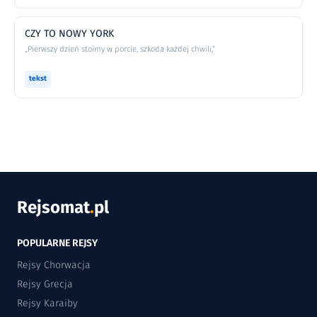
CZY TO NOWY YORK
„Pierwszy dzień stoimy w porcie, szkoda każdej chwili,”
tekst
Rejsomat
.
pl
POPULARNE REJSY
Rejsy Chorwacja
Rejsy Grecja
Rejsy Karaiby