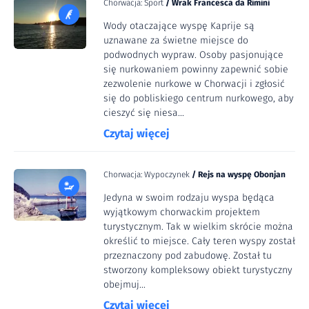
Chorwacja: Sport
/
Wrak Francesca da Rimini
Wody otaczające wyspę Kaprije są
uznawane za świetne miejsce do
podwodnych wypraw. Osoby pasjonujące
się nurkowaniem powinny zapewnić sobie
zezwolenie nurkowe w Chorwacji i zgłosić
się do pobliskiego centrum nurkowego, aby
cieszyć się niesa...
Czytaj więcej
Chorwacja: Wypoczynek
/
Rejs na wyspę Obonjan
Jedyna w swoim rodzaju wyspa będąca
wyjątkowym chorwackim projektem
turystycznym. Tak w wielkim skrócie można
określić to miejsce. Cały teren wyspy został
przeznaczony pod zabudowę. Został tu
stworzony kompleksowy obiekt turystyczny
obejmuj...
Czytaj więcej