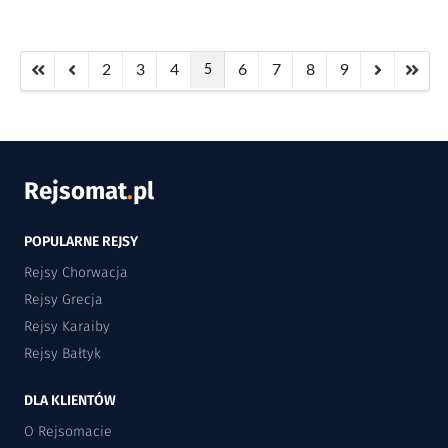
2
3
4
6
7
8
9
5
Rejsomat
.
pl
POPULARNE REJSY
Rejsy Chorwacja
Rejsy Grecja
Rejsy Karaiby
Rejsy Bałtyk
DLA KLIENTÓW
O Rejsomacie