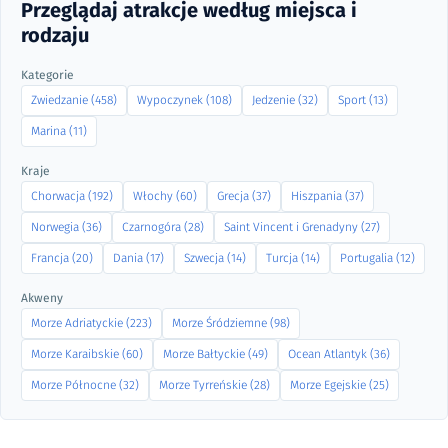
Przeglądaj atrakcje według miejsca i
rodzaju
Kategorie
Zwiedzanie (458)
Wypoczynek (108)
Jedzenie (32)
Sport (13)
Marina (11)
Kraje
Chorwacja (192)
Włochy (60)
Grecja (37)
Hiszpania (37)
Norwegia (36)
Czarnogóra (28)
Saint Vincent i Grenadyny (27)
Francja (20)
Dania (17)
Szwecja (14)
Turcja (14)
Portugalia (12)
Akweny
Morze Adriatyckie (223)
Morze Śródziemne (98)
Morze Karaibskie (60)
Morze Bałtyckie (49)
Ocean Atlantyk (36)
Morze Północne (32)
Morze Tyrreńskie (28)
Morze Egejskie (25)