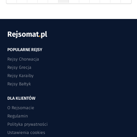
Rejsomat
.
pl
POPULARNE REJSY
Rejsy Chorwacja
Rejsy Grecja
Rejsy Karaiby
Rejsy Bałtyk
DLA KLIENTÓW
O Rejsomacie
Regulamin
Polityka prywatności
Ustawienia cookies