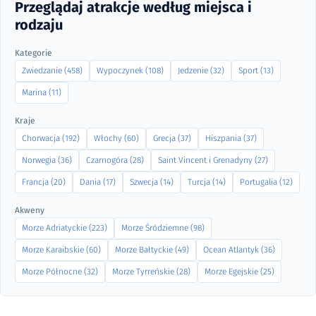
Przeglądaj atrakcje według miejsca i
rodzaju
Kategorie
Zwiedzanie (458)
Wypoczynek (108)
Jedzenie (32)
Sport (13)
Marina (11)
Kraje
Chorwacja (192)
Włochy (60)
Grecja (37)
Hiszpania (37)
Norwegia (36)
Czarnogóra (28)
Saint Vincent i Grenadyny (27)
Francja (20)
Dania (17)
Szwecja (14)
Turcja (14)
Portugalia (12)
Akweny
Morze Adriatyckie (223)
Morze Śródziemne (98)
Morze Karaibskie (60)
Morze Bałtyckie (49)
Ocean Atlantyk (36)
Morze Północne (32)
Morze Tyrreńskie (28)
Morze Egejskie (25)