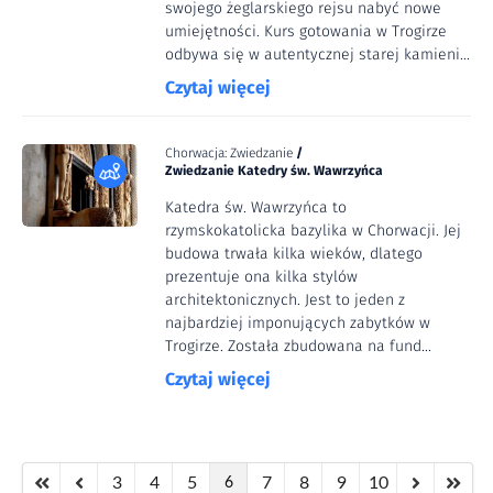
swojego żeglarskiego rejsu nabyć nowe
umiejętności. Kurs gotowania w Trogirze
odbywa się w autentycznej starej kamieni...
Czytaj więcej
Chorwacja: Zwiedzanie
/
Zwiedzanie Katedry św. Wawrzyńca
Katedra św. Wawrzyńca to
rzymskokatolicka bazylika w Chorwacji. Jej
budowa trwała kilka wieków, dlatego
prezentuje ona kilka stylów
architektonicznych. Jest to jeden z
najbardziej imponujących zabytków w
Trogirze. Została zbudowana na fund...
Czytaj więcej
3
4
5
7
8
9
10
6