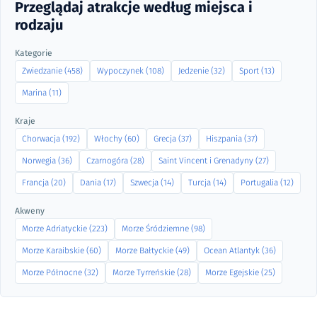
Przeglądaj atrakcje według miejsca i
rodzaju
Kategorie
Zwiedzanie (458)
Wypoczynek (108)
Jedzenie (32)
Sport (13)
Marina (11)
Kraje
Chorwacja (192)
Włochy (60)
Grecja (37)
Hiszpania (37)
Norwegia (36)
Czarnogóra (28)
Saint Vincent i Grenadyny (27)
Francja (20)
Dania (17)
Szwecja (14)
Turcja (14)
Portugalia (12)
Akweny
Morze Adriatyckie (223)
Morze Śródziemne (98)
Morze Karaibskie (60)
Morze Bałtyckie (49)
Ocean Atlantyk (36)
Morze Północne (32)
Morze Tyrreńskie (28)
Morze Egejskie (25)