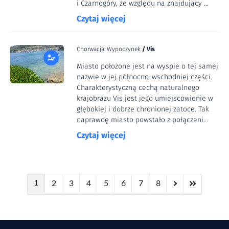
i Czarnogóry, ze względu na znajdujący ...
Czytaj więcej
Chorwacja: Wypoczynek
/
Vis
Miasto położone jest na wyspie o tej samej
nazwie w jej północno-wschodniej części.
Charakterystyczną cechą naturalnego
krajobrazu Vis jest jego umiejscowienie w
głębokiej i dobrze chronionej zatoce. Tak
naprawdę miasto powstało z połączeni...
Czytaj więcej
2
3
4
5
6
7
8
1