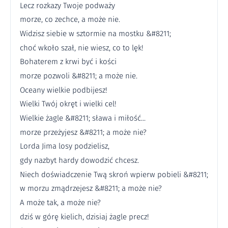
Lecz rozkazy Twoje podważy
morze, co zechce, a może nie.
Widzisz siebie w sztormie na mostku &#8211;
choć wkoło szał, nie wiesz, co to lęk!
Bohaterem z krwi być i kości
morze pozwoli &#8211; a może nie.
Oceany wielkie podbijesz!
Wielki Twój okręt i wielki cel!
Wielkie żagle &#8211; sława i miłość...
morze przeżyjesz &#8211; a może nie?
Lorda Jima losy podzielisz,
gdy nazbyt hardy dowodzić chcesz.
Niech doświadczenie Twą skroń wpierw pobieli &#8211;
w morzu zmądrzejesz &#8211; a może nie?
A może tak, a może nie?
dziś w górę kielich, dzisiaj żagle precz!