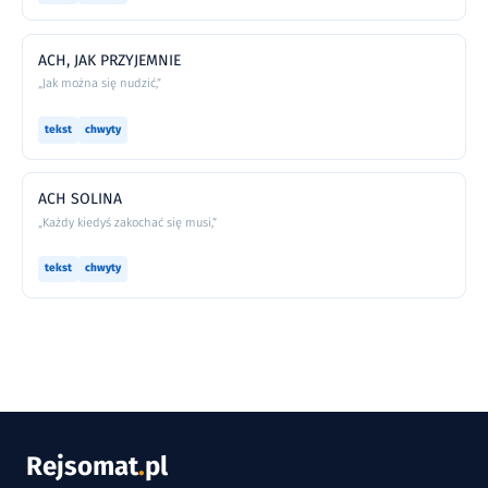
ACH, JAK PRZYJEMNIE
„Jak można się nudzić,”
tekst
chwyty
ACH SOLINA
„Każdy kiedyś zakochać się musi,”
tekst
chwyty
Rejsomat
.
pl