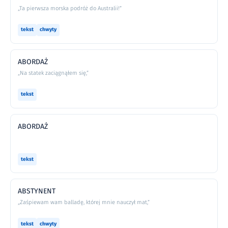
„Ta pierwsza morska podróż do Australii!”
tekst
chwyty
ABORDAŻ
„Na statek zaciągnąłem się,”
tekst
ABORDAŻ
tekst
ABSTYNENT
„Zaśpiewam wam balladę, której mnie nauczył mat,”
tekst
chwyty