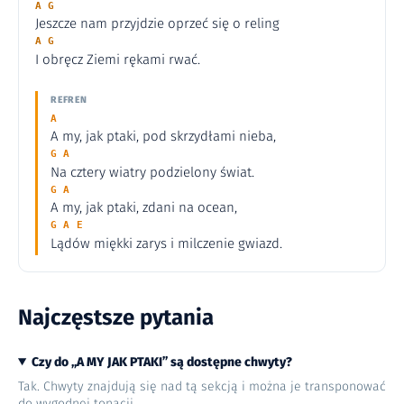
A G
Jeszcze nam przyjdzie oprzeć się o reling
A G
I obręcz Ziemi rękami rwać.
REFREN
A
A my, jak ptaki, pod skrzydłami nieba,
G A
Na cztery wiatry podzielony świat.
G A
A my, jak ptaki, zdani na ocean,
G A E
Lądów miękki zarys i milczenie gwiazd.
Najczęstsze pytania
Czy do „A MY JAK PTAKI” są dostępne chwyty?
Tak. Chwyty znajdują się nad tą sekcją i można je transponować
do wygodnej tonacji.