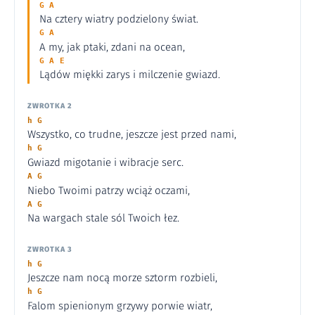
G A
Na cztery wiatry podzielony świat.
G A
A my, jak ptaki, zdani na ocean,
G A E
Lądów miękki zarys i milczenie gwiazd.
ZWROTKA 2
h G
Wszystko, co trudne, jeszcze jest przed nami,
h G
Gwiazd migotanie i wibracje serc.
A G
Niebo Twoimi patrzy wciąż oczami,
A G
Na wargach stale sól Twoich łez.
ZWROTKA 3
h G
Jeszcze nam nocą morze sztorm rozbieli,
h G
Falom spienionym grzywy porwie wiatr,