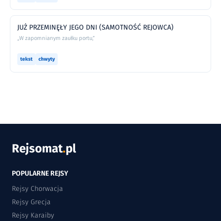
JUŻ PRZEMINĘŁY JEGO DNI (SAMOTNOŚĆ REJOWCA)
„W zapomnianym zaułku portu,”
tekst
chwyty
Rejsomat
.
pl
POPULARNE REJSY
Rejsy Chorwacja
Rejsy Grecja
Rejsy Karaiby