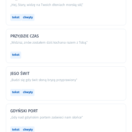
„Hej, Stary, widzę na Twoich dłoniach morską sól,”
tekst
chwyty
PRZYJDZIE CZAS
„Widzisz, znów zostałem dziś kochana razem z Tobą.”
tekst
JEGO ŚWIT
„Budzi się gdy świt słoną bryzą przyprawiony”
tekst
chwyty
GDYŃSKI PORT
„Gdy nad gdyńskim portem zaświeci nam słońce”
tekst
chwyty