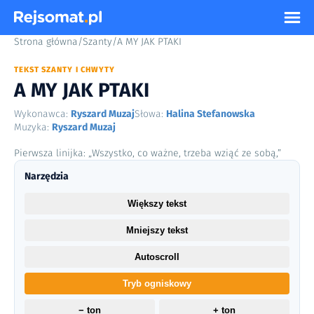
Strona główna
/
Szanty
/
A MY JAK PTAKI
TEKST SZANTY I CHWYTY
A MY JAK PTAKI
Wykonawca:
Ryszard Muzaj
Słowa:
Halina Stefanowska
Muzyka:
Ryszard Muzaj
Pierwsza linijka: „Wszystko, co ważne, trzeba wziąć ze sobą,”
Narzędzia
Większy tekst
Mniejszy tekst
Autoscroll
Tryb ogniskowy
− ton
+ ton