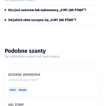
Kto jest autorem lub wykonawcą „A MY JAK PTAKI”?
Od jakich słów zaczyna się „A MY JAK PTAKI”?
Podobne szanty
Na podstawie autora lub wykonawcy
JESIENNE ZWIERZENIA
„Szary dzień jak co dzień,”
tekst
chwyty
HEJ, STARY