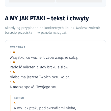
A MY JAK PTAKI – tekst i chwyty
Akordy są przypisane do konkretnych linijek. Możesz zmienić
tonację przyciskami w panelu narzędzi.
ZWROTKA 1
h G
Wszystko, co ważne, trzeba wziąć ze sobą,
h G
Radość milczenia, gdy brakuje słów.
A G
Niebo ma jeszcze Twoich oczu kolor,
A G
A morze spokój Twojego snu.
REFREN
A
A my, jak ptaki, pod skrzydłami nieba,