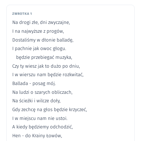
ZWROTKA 1
Na drogi złe, dni zwyczajne,
I na najwyższe z progów,
Dostaliśmy w dłonie balladę,
I pachnie jak owoc głogu.
będzie przebiegać muzyka,
Czy ty wiesz jak to dużo po dniu,
I w wierszu nam będzie rozkwitać,
Ballada - posag mój.
Na ludzi o szarych obliczach,
Na ścieżki i wilcze doły,
Gdy zechcę na głos będzie krzyczeć,
I w miejscu nam nie ustoi.
A kiedy będziemy odchodzić,
Hen - do Krainy Łowów,