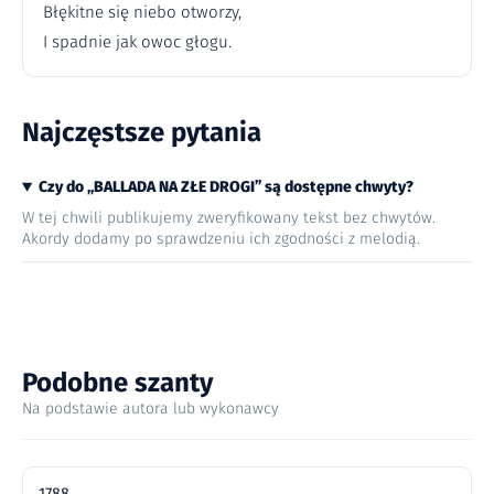
Błękitne się niebo otworzy,
I spadnie jak owoc głogu.
Najczęstsze pytania
Czy do „BALLADA NA ZŁE DROGI” są dostępne chwyty?
W tej chwili publikujemy zweryfikowany tekst bez chwytów.
Akordy dodamy po sprawdzeniu ich zgodności z melodią.
Podobne szanty
Na podstawie autora lub wykonawcy
1788