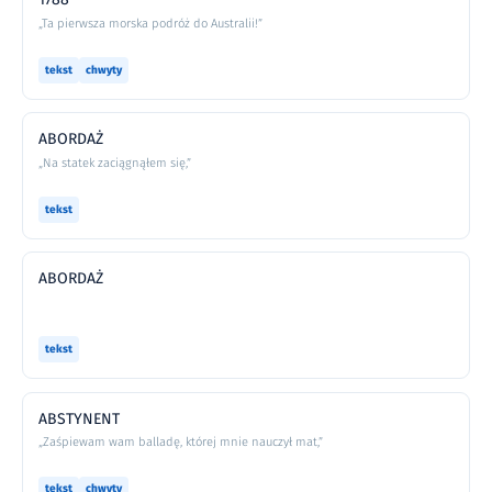
„Ta pierwsza morska podróż do Australii!”
tekst
chwyty
ABORDAŻ
„Na statek zaciągnąłem się,”
tekst
ABORDAŻ
tekst
ABSTYNENT
„Zaśpiewam wam balladę, której mnie nauczył mat,”
tekst
chwyty