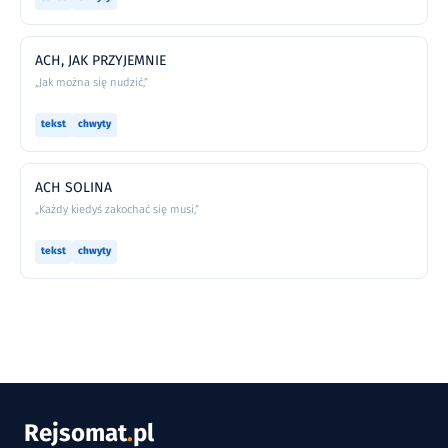
ACH, JAK PRZYJEMNIE
„Jak można się nudzić,”
tekst
chwyty
ACH SOLINA
„Każdy kiedyś zakochać się musi,”
tekst
chwyty
Rejsomat
.
pl