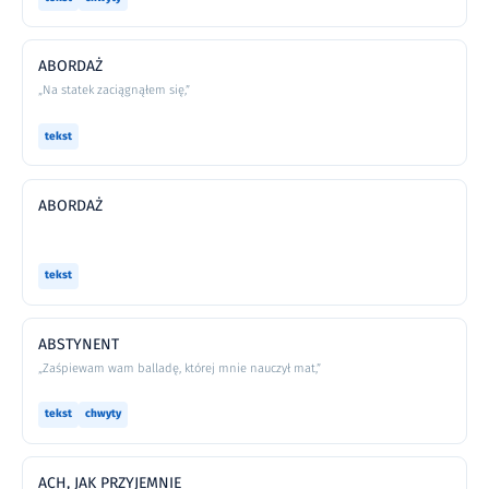
ABORDAŻ
„Na statek zaciągnąłem się,”
tekst
ABORDAŻ
tekst
ABSTYNENT
„Zaśpiewam wam balladę, której mnie nauczył mat,”
tekst
chwyty
ACH, JAK PRZYJEMNIE