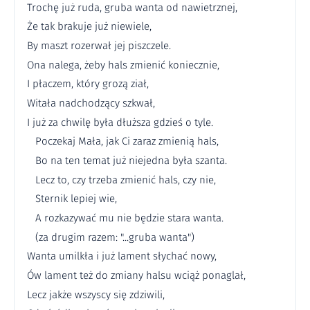
Trochę już ruda, gruba wanta od nawietrznej,
Że tak brakuje już niewiele,
By maszt rozerwał jej piszczele.
Ona nalega, żeby hals zmienić koniecznie,
I płaczem, który grozą ział,
Witała nadchodzący szkwał,
I już za chwilę była dłuższa gdzieś o tyle.
Poczekaj Mała, jak Ci zaraz zmienią hals,
Bo na ten temat już niejedna była szanta.
Lecz to, czy trzeba zmienić hals, czy nie,
Sternik lepiej wie,
A rozkazywać mu nie będzie stara wanta.
(za drugim razem: "...gruba wanta")
Wanta umilkła i już lament słychać nowy,
Ów lament też do zmiany halsu wciąż ponaglał,
Lecz jakże wszyscy się zdziwili,