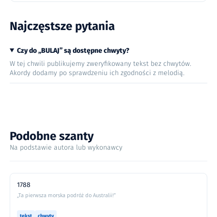
Najczęstsze pytania
Czy do „BULAJ” są dostępne chwyty?
W tej chwili publikujemy zweryfikowany tekst bez chwytów.
Akordy dodamy po sprawdzeniu ich zgodności z melodią.
Podobne szanty
Na podstawie autora lub wykonawcy
1788
„Ta pierwsza morska podróż do Australii!”
tekst
chwyty