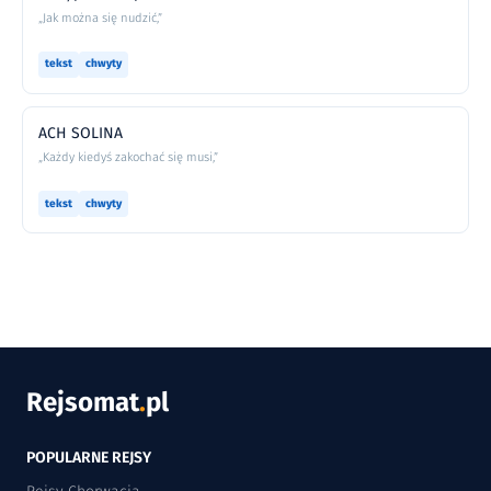
„Jak można się nudzić,”
tekst
chwyty
ACH SOLINA
„Każdy kiedyś zakochać się musi,”
tekst
chwyty
Rejsomat
.
pl
POPULARNE REJSY