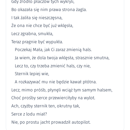
Gdy źródło płaczów tych wykryli,
Bo okazała się nim prawa strona żagla.
I tak żaliła się nieszczęsna,
Że ona nie chce być już wklęsła,
Lecz zgrabna, smukła,
Teraz pragnie być wypukła.
Poczekaj Mała, jak Ci zaraz zmienią hals.
Ja wiem, że dola twoja wklęsła, strasznie smutna,
Lecz to, czy trzeba zmienić hals, czy nie,
Sternik lepiej wie,
A rozkazywać mu nie będzie kawał płótna.
Lecz, mimo próśb, płynęli wciąż tym samym halsem,
Choć prośby serce przewierciłyby na wylot.
Ach, czyżby sternik ten, okrutny tak,
Serce z lodu miał?
Nie, po prostu jacht prowadził autopilot.