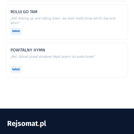
ROLUJ GO TAM
„Ref.: Rolling up and rolling down- we dont really know which day and
when”
tekst
POWITALNY HYMN
„Ref.: Gdzieś przed dziobem błysk latarni do portu bram”
tekst
Rejsomat
.
pl