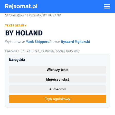
Strona główna
/
Szanty
/
BY HOLAND
TEKST SZANTY
BY HOLAND
Wykonawca:
Yank Shippers
Słowa:
Ryszard Mękarski
Pierwsza linijka: „Ref.: O Rosie, podaj buty mi,”
Narzędzia
Większy tekst
Mniejszy tekst
Autoscroll
Tryb ogniskowy