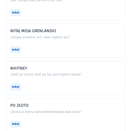
„Ref.: Kongo River, do domu już czas,”
tekst
WITAJ MOJA GRENLANDIO
„Tysiące morskich mil i setki ciężkich dni,”
tekst
WHITNEY
„Dość już morza, dość już fal, życie będzie lepsze,”
tekst
PO ZŁOTO
„Dzisiaj w końcu nadszedł królewskiej łaski dzień”
tekst