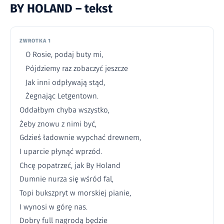
BY HOLAND – tekst
ZWROTKA 1
O Rosie, podaj buty mi,
Pójdziemy raz zobaczyć jeszcze
Jak inni odpływają stąd,
Żegnając Letgentown.
Oddałbym chyba wszystko,
Żeby znowu z nimi być,
Gdzieś ładownie wypchać drewnem,
I uparcie płynąć wprzód.
Chcę popatrzeć, jak By Holand
Dumnie nurza się wśród fal,
Topi bukszpryt w morskiej pianie,
I wynosi w górę nas.
Dobry full nagrodą będzie