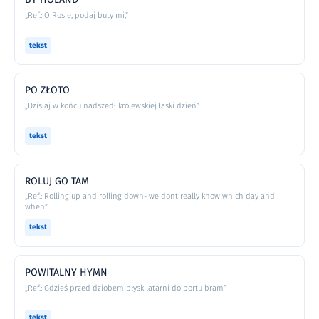
„Ref.: O Rosie, podaj buty mi,”
tekst
PO ZŁOTO
„Dzisiaj w końcu nadszedł królewskiej łaski dzień”
tekst
ROLUJ GO TAM
„Ref.: Rolling up and rolling down- we dont really know which day and
when”
tekst
POWITALNY HYMN
„Ref.: Gdzieś przed dziobem błysk latarni do portu bram”
tekst