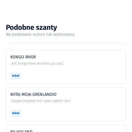
Podobne szanty
Na podstawie autora lub wykonawcy
KONGO RIVER
„Ref.: Kongo River, do domu już czas,”
tekst
WITAJ MOJA GRENLANDIO
„Tysiące morskich mil i setki ciężkich dni,”
tekst
BY HOLAND