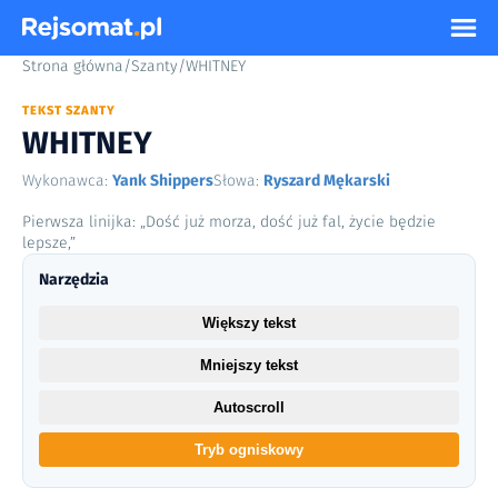
Strona główna
/
Szanty
/
WHITNEY
TEKST SZANTY
WHITNEY
Wykonawca:
Yank Shippers
Słowa:
Ryszard Mękarski
Pierwsza linijka: „Dość już morza, dość już fal, życie będzie
lepsze,”
Narzędzia
Większy tekst
Mniejszy tekst
Autoscroll
Tryb ogniskowy