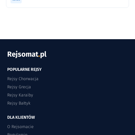
Rejsomat
.
pl
POPULARNE REJSY
Rejsy Chorwacja
Rejsy Grecja
Rejsy Karaiby
Rejsy Bałtyk
DLA KLIENTÓW
O Rejsomacie
Regulamin