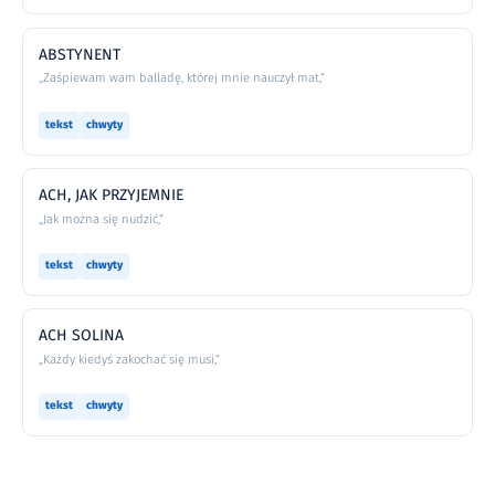
ABSTYNENT
„Zaśpiewam wam balladę, której mnie nauczył mat,”
tekst
chwyty
ACH, JAK PRZYJEMNIE
„Jak można się nudzić,”
tekst
chwyty
ACH SOLINA
„Każdy kiedyś zakochać się musi,”
tekst
chwyty