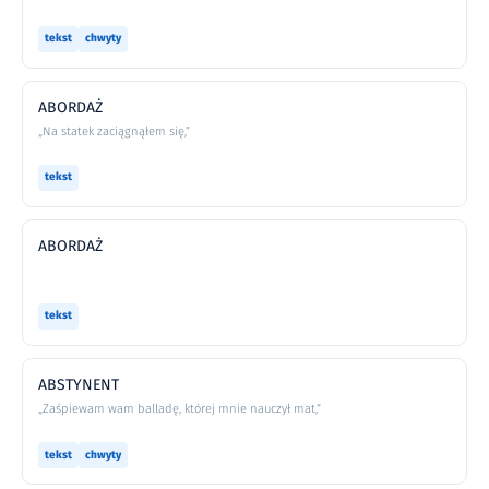
tekst
chwyty
ABORDAŻ
„Na statek zaciągnąłem się,”
tekst
ABORDAŻ
tekst
ABSTYNENT
„Zaśpiewam wam balladę, której mnie nauczył mat,”
tekst
chwyty