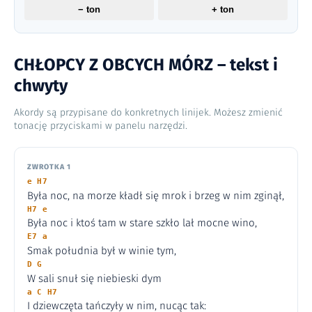
− ton
+ ton
CHŁOPCY Z OBCYCH MÓRZ – tekst i
chwyty
Akordy są przypisane do konkretnych linijek. Możesz zmienić
tonację przyciskami w panelu narzędzi.
ZWROTKA 1
e H7
Była noc, na morze kładł się mrok i brzeg w nim zginął,
H7 e
Była noc i ktoś tam w stare szkło lał mocne wino,
E7 a
Smak południa był w winie tym,
D G
W sali snuł się niebieski dym
a C H7
I dziewczęta tańczyły w nim, nucąc tak: