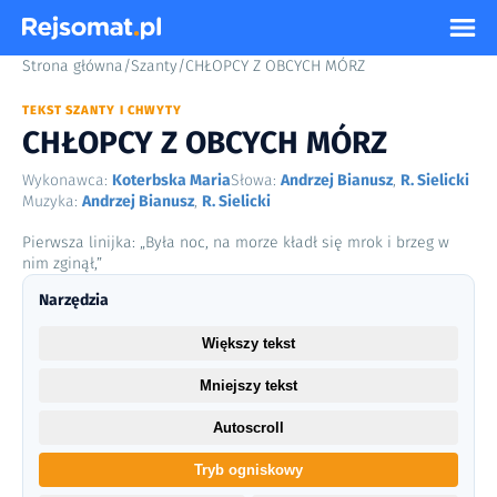
Strona główna
/
Szanty
/
CHŁOPCY Z OBCYCH MÓRZ
TEKST SZANTY I CHWYTY
CHŁOPCY Z OBCYCH MÓRZ
Wykonawca:
Koterbska Maria
Słowa:
Andrzej Bianusz
,
R. Sielicki
Muzyka:
Andrzej Bianusz
,
R. Sielicki
Pierwsza linijka: „Była noc, na morze kładł się mrok i brzeg w
nim zginął,”
Narzędzia
Większy tekst
Mniejszy tekst
Autoscroll
Tryb ogniskowy