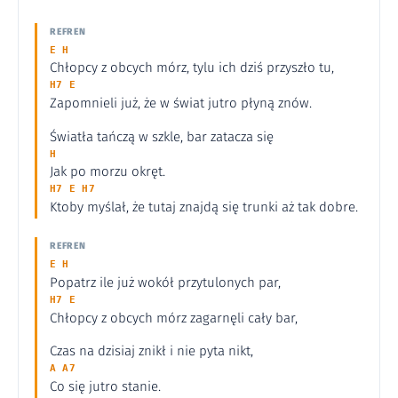
REFREN
E H
Chłopcy z obcych mórz, tylu ich dziś przyszło tu,
H7 E
Zapomnieli już, że w świat jutro płyną znów.
Światła tańczą w szkle, bar zatacza się
H
Jak po morzu okręt.
H7 E H7
Ktoby myślał, że tutaj znajdą się trunki aż tak dobre.
REFREN
E H
Popatrz ile już wokół przytulonych par,
H7 E
Chłopcy z obcych mórz zagarnęli cały bar,
Czas na dzisiaj znikł i nie pyta nikt,
A A7
Co się jutro stanie.