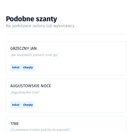
Podobne szanty
Na podstawie autora lub wykonawcy
GRZECZNY JAN
„We wszystkich portach znali go,”
tekst
chwyty
AUGUSTOWSKIE NOCE
„Augustowskie noce”
tekst
chwyty
1788
„Ta pierwsza morska podróż do Australii!”