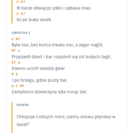
E H7
W barze dźwięczy szkło i zabawa trwa
E H7
Aż po biały ranek.
ZWROTKA 2
e H7
Była noc, bez końca trwała noc, a zegar naglił,
H7 e
Przyszedł dzień i bar rozjaśnił się od białych żagli,
E7 a
Dawno ucichł wesoły gwar
D G
I po brzegu, gdzie pusty bar,
a C H7
Zamyślona dziewczyna szła nucąc tak:
REFREN
Chłopcze z obcych mórz, czemu znowu płyniesz w
świat?