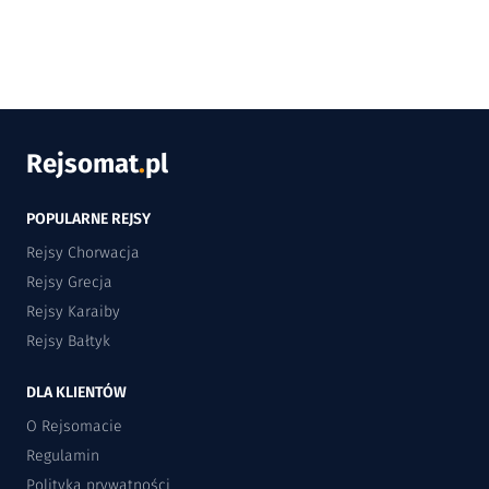
Rejsomat
.
pl
POPULARNE REJSY
Rejsy Chorwacja
Rejsy Grecja
Rejsy Karaiby
Rejsy Bałtyk
DLA KLIENTÓW
O Rejsomacie
Regulamin
Polityka prywatności