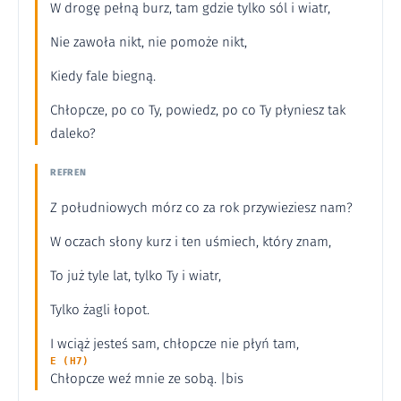
W drogę pełną burz, tam gdzie tylko sól i wiatr,
Nie zawoła nikt, nie pomoże nikt,
Kiedy fale biegną.
Chłopcze, po co Ty, powiedz, po co Ty płyniesz tak
daleko?
REFREN
Z południowych mórz co za rok przywieziesz nam?
W oczach słony kurz i ten uśmiech, który znam,
To już tyle lat, tylko Ty i wiatr,
Tylko żagli łopot.
I wciąż jesteś sam, chłopcze nie płyń tam,
E (H7)
Chłopcze weź mnie ze sobą. |bis