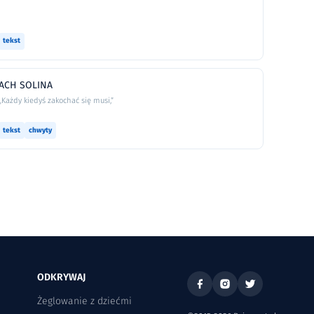
tekst
ACH SOLINA
„Każdy kiedyś zakochać się musi,”
tekst
chwyty
ODKRYWAJ
Żeglowanie z dziećmi