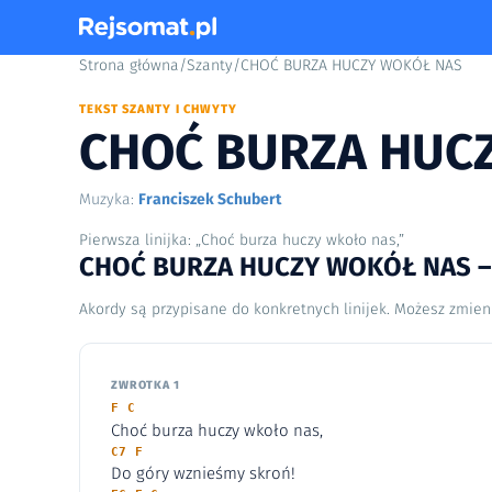
Strona główna
/
Szanty
/
CHOĆ BURZA HUCZY WOKÓŁ NAS
TEKST SZANTY I CHWYTY
CHOĆ BURZA HUC
Muzyka:
Franciszek Schubert
Pierwsza linijka: „Choć burza huczy wkoło nas,”
CHOĆ BURZA HUCZY WOKÓŁ NAS – t
Akordy są przypisane do konkretnych linijek. Możesz zmien
ZWROTKA 1
F C
Choć burza huczy wkoło nas,
C7 F
Do góry wznieśmy skroń!