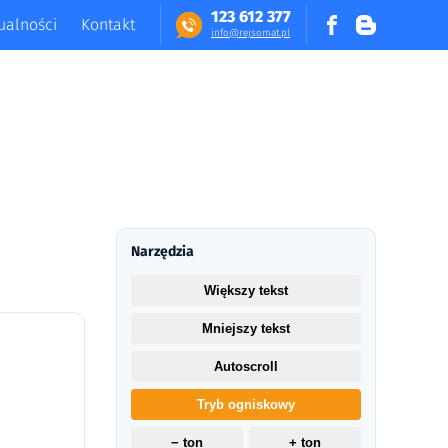
123 612 377
ualności
Kontakt
in​fo​@​​rej​somat​.​pl
Narzędzia
Większy tekst
Mniejszy tekst
Autoscroll
Tryb ogniskowy
− ton
+ ton