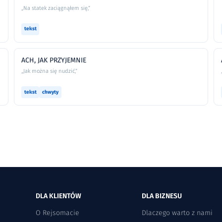
„Na statek zaciągnąłem się,”
tekst
ACH, JAK PRZYJEMNIE
„Jak można się nudzić,”
tekst
chwyty
DLA KLIENTÓW
DLA BIZNESU
O Rejsomacie
Dlaczego warto z nami