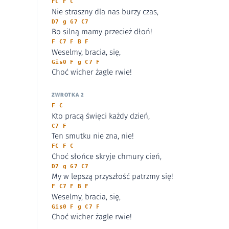
FC F C
Nie straszny dla nas burzy czas,
D7 g G7 C7
Bo silną mamy przecież dłoń!
F C7 F B F
Weselmy, bracia, się,
Gis0 F g C7 F
Choć wicher żagle rwie!
ZWROTKA 2
F C
Kto pracą święci każdy dzień,
C7 F
Ten smutku nie zna, nie!
FC F C
Choć słońce skryje chmury cień,
D7 g G7 C7
My w lepszą przyszłość patrzmy się!
F C7 F B F
Weselmy, bracia, się,
Gis0 F g C7 F
Choć wicher żagle rwie!