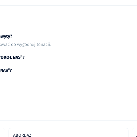
hwyty?
nować do wygodnej tonacji.
WOKÓŁ NAS”?
 NAS”?
ABORDAŻ