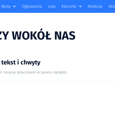
Rejsy
Ogłoszenia
Loty
Kierunki
Atrakcje
Akt
ZY WOKÓŁ NAS
ekst i chwyty
ić tonację przyciskami w panelu narzędzi.