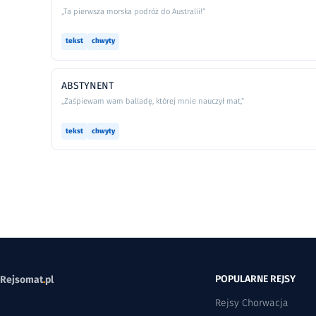
„Ta pierwsza morska podróż do Australii!”
tekst
chwyty
ABSTYNENT
„Zaśpiewam wam balladę, której mnie nauczył mat,”
tekst
chwyty
POPULARNE REJSY
Rejsomat
.
pl
Rejsy Chorwacja