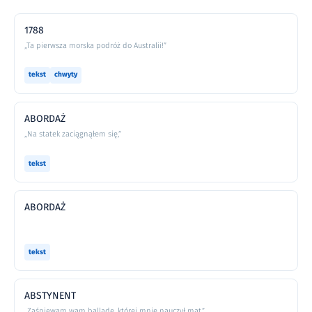
1788
„Ta pierwsza morska podróż do Australii!”
tekst
chwyty
ABORDAŻ
„Na statek zaciągnąłem się,”
tekst
ABORDAŻ
tekst
ABSTYNENT
„Zaśpiewam wam balladę, której mnie nauczył mat,”