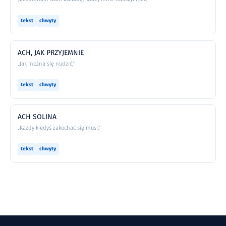
tekst
chwyty
ACH, JAK PRZYJEMNIE
„Jak można się nudzić,”
tekst
chwyty
ACH SOLINA
„Każdy kiedyś zakochać się musi,”
tekst
chwyty