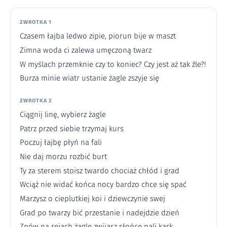
ZWROTKA 1
Czasem łajba ledwo zipie, piorun bije w maszt
Zimna woda ci zalewa umęczoną twarz
W myślach przemknie czy to koniec? Czy jest aż tak źle?!
Burza minie wiatr ustanie żagle zszyje się
ZWROTKA 2
Ciągnij linę, wybierz żagle
Patrz przed siebie trzymaj kurs
Poczuj łajbę płyń na fali
Nie daj morzu rozbić burt
Ty za sterem stoisz twardo chociaż chłód i grad
Wciąż nie widać końca nocy bardzo chce się spać
Marzysz o cieplutkiej koi i dziewczynie swej
Grad po twarzy bić przestanie i nadejdzie dzień
Znów na rejach żagle zwijasz słońce pali kark